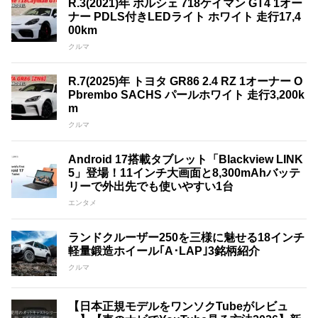
R.3(2021)年 ポルシェ 718ケイマン GT4 1オー
ナー PDLS付きLEDライト ホワイト 走行17,4
00km
クルマ
R.7(2025)年 トヨタ GR86 2.4 RZ 1オーナー O
Pbrembo SACHS パールホワイト 走行3,200k
m
クルマ
Android 17搭載タブレット「Blackview LINK
5」登場！11インチ大画面と8,300mAhバッテ
リーで外出先でも使いやすい1台
エンタメ
ランドクルーザー250を三様に魅せる18インチ
軽量鍛造ホイール｢A･LAP｣3銘柄紹介
クルマ
【日本正規モデルをワンソクTubeがレビュ