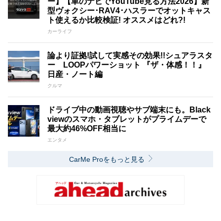
ー】【車のナビでYouTube見る方法2026】新
型ヴォクシー･RAV4･ハスラーでオットキャス
ト使えるか比較検証! オススメはどれ?!
カーライフ
論より証拠!試して実感その効果!!シュアラスタ
ー LOOPパワーショット 『ザ・体感！！』
日産・ノート編
クルマ
ドライブ中の動画視聴やサブ端末にも。Black
viewのスマホ・タブレットがプライムデーで
最大約46%OFF相当に
エンタメ
CarMe Proをもっと見る