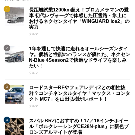
長距離試乗1200km超え！プロカメラマンの愛
車 初代レヴォーグで体感した圧雪路・氷上に
おけるネクセンタイヤ「WINGUARD ice2」の
実力
クルマ
1年を通して快適に走れるオールシーズンタイ
ヤ。価格と性能のバランスが優れた、ネクセン
N-Blue 4Season2で快適なドライブを楽しみ
たい！
クルマ
ロードスターRFやフェアレディZとの相性抜
群？コンチネンタルタイヤ「マックス・コンタ
クト MC7」を山田弘樹がレポート！
クルマ
スバル BRZにおすすめ！17／18インチホイー
ル「ボルクレーシングCE28N-plus」に新色ブ
ロンズアルマイトが登場