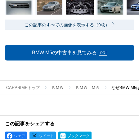
この記事のすべての画像を表示する（9枚）
BMW M5の中古車を見てみる
PR
CARPRIMEトップ
ＢＭＷ
ＢＭＷ Ｍ５
なぜBMW M5
この記事をシェアする
シェア
ツイート
ブックマーク