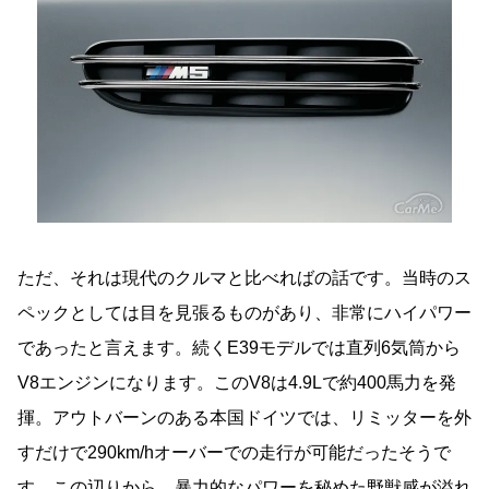
ただ、それは現代のクルマと比べればの話です。当時のス
ペックとしては目を見張るものがあり、非常にハイパワー
であったと言えます。続くE39モデルでは直列6気筒から
V8エンジンになります。このV8は4.9Lで約400馬力を発
揮。アウトバーンのある本国ドイツでは、リミッターを外
すだけで290km/hオーバーでの走行が可能だったそうで
す。この辺りから、暴力的なパワーを秘めた野獣感が溢れ