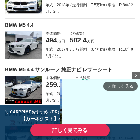
年式：2018年
走行距離：7.5万km
車検：R.8年12
月
なし
BMW M5 4.4
本体価格
支払総額
494
502.4
万円
万円
年式：2017年
走行距離：3.7万km
車検：R.10年0
6月
なし
BMW M5 4.4 サンルーフ 純正ナビ レザーシート
close
本体価格
支払総額
259.3
272.9
万円
万円
詳しく見る
arrow_forward_ios
年式：2013年
走行距離：7.2万km
車検：R.8年10
月
なし
＼ CARPRIMEおすすめ（PR） ／
ディーラーで手放すのはもったいない！
BMW M5 4.4 4WD
【カーネクスト】ならどんなクルマも高価買取
本体価格
支払総額
1,398
1,413
詳しく見てみる
万円
万円
年式：2025年
走行距離：1.1万km
車検：R.10年0