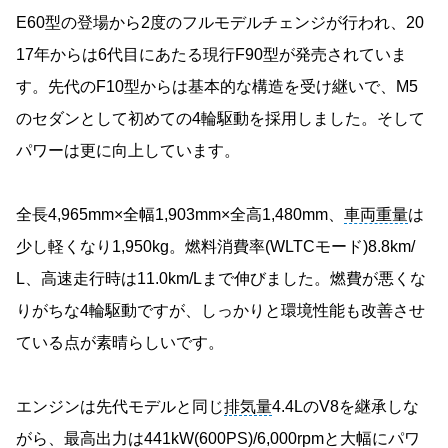
E60型の登場から2度のフルモデルチェンジが行われ、20
17年からは6代目にあたる現行F90型が発売されていま
す。先代のF10型からは基本的な構造を受け継いで、M5
のセダンとして初めての4輪駆動を採用しました。そして
パワーは更に向上しています。
全長4,965mm×全幅1,903mm×全高1,480mm、
車両重量
は
少し軽くなり1,950kg。燃料消費率(WLTCモード)8.8km/
L、高速走行時は11.0km/Lまで伸びました。燃費が悪くな
りがちな4輪駆動ですが、しっかりと環境性能も改善させ
ている点が素晴らしいです。
エンジンは先代モデルと同じ
排気量
4.4LのV8を継承しな
がら、最高出力は441kW(600PS)/6,000rpmと大幅にパワ