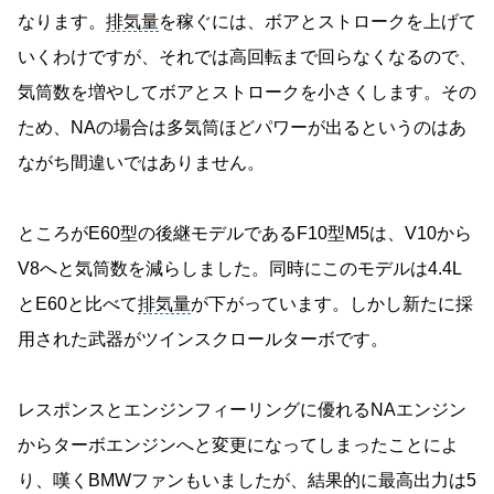
なります。
排気量
を稼ぐには、ボアとストロークを上げて
いくわけですが、それでは高回転まで回らなくなるので、
気筒数を増やしてボアとストロークを小さくします。その
ため、NAの場合は多気筒ほどパワーが出るというのはあ
ながち間違いではありません。
ところがE60型の後継モデルであるF10型M5は、V10から
V8へと気筒数を減らしました。同時にこのモデルは4.4L
とE60と比べて
排気量
が下がっています。しかし新たに採
用された武器がツインスクロールターボです。
レスポンスとエンジンフィーリングに優れるNAエンジン
からターボエンジンへと変更になってしまったことによ
り、嘆くBMWファンもいましたが、結果的に最高出力は5