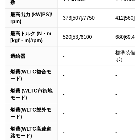
数
最高出力 (kW[PS]/
373[507]/7750
412[560]/6
rpm)
最高トルク (N・m
520[53]/6100
680[69.4]/
[kgf・m]/rpm)
標準装備
過給器
-
ボ）
燃費(WLTC複合モ
-
-
ード)
燃費 (WLTC市街地
-
-
モード)
燃費(WLTC郊外モ
-
-
ード)
燃費(WLTC高速道
-
-
路モード)