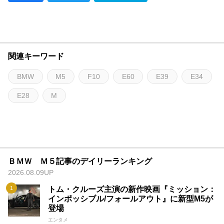
関連キーワード
BMW
M5
F10
E60
E39
E34
E28
M
ＢＭＷ Ｍ５記事のデイリーランキング
2026.08.09UP
トム・クルーズ主演の新作映画『ミッション：
インポッシブル/フォールアウト』に新型M5が
登場
エンタメ