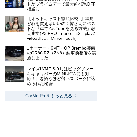
トがプライムデーで最大約46%OFF
相当に
【オットキャスト徹底比較!!】結局
どれを買えばいいの？皆さんにベス
トな『車でYouTubeを見る方法』教
えます(P3 PRO、nano、E2、play2
videoUltra、Mirror Touch)
1オーナー・6MT・OP Brembo装備
のGR86 RZ（ZN8）納車前整備を実
施しました
レイズ｢VMF S-01｣はビッグブレー
キキャリパーのMINI JCWにも対
応！目を疑うほど薄いスポークに込
められた秘密
CarMe Proをもっと見る