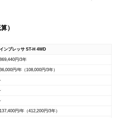
M
u
概算）
t
e
インプレッサ ST-H 4WD
869,440円/3年
36,000円/年（108,000円/3年）
-
-
-
137,400円/年（412,200円/3年）