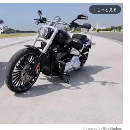
もっと見る
arrow_forward_ios
Powered by 
GliaStudios