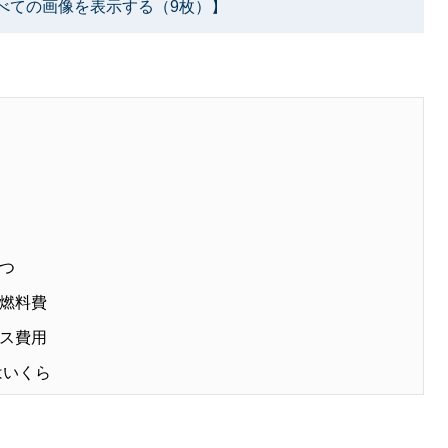
べての画像を表示する（9枚）】
つ
燃料費
ス費用
はいくら