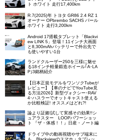
ト ホワイト 走行17,400km
R.7(2025)年 トヨタ GR86 2.4 RZ 1
オーナー OPbrembo SACHS パール
ホワイト 走行3,200km
Android 17搭載タブレット「Blackvi
ew LINK 5」登場！11インチ大画面
と8,300mAhバッテリーで外出先で
も使いやすい1台
ランドクルーザー250を三様に魅せ
る18インチ軽量鍛造ホイール｢A･LA
P｣3銘柄紹介
【日本正規モデルをワンソクTubeが
レビュー】【車のナビでYouTube見
る方法2026】新型ヴォクシー･RAV
4･ハスラーでオットキャスト使える
か比較検証! オススメはどれ?!
論より証拠!試して実感その効果!!シ
ュアラスター LOOPパワーショッ
ト 『ザ・体感！！』日産・ノート編
ドライブ中の動画視聴やサブ端末に
も。Blackviewのスマホ・タブレッ