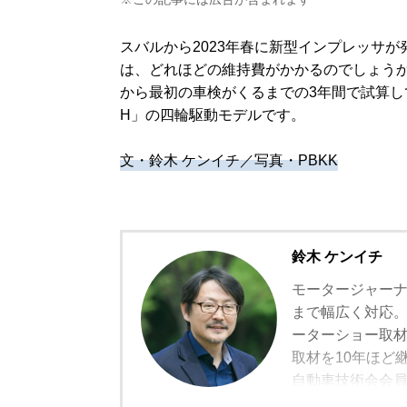
スバルから2023年春に新型インプレッサ
は、どれほどの維持費がかかるのでしょう
から最初の車検がくるまでの3年間で試算し
H」の四輪駆動モデルです。
文・鈴木 ケンイチ／写真・PBKK
鈴木 ケンイチ
モータージャー
まで幅広く対応。
ーターショー取材
取材を10年ほど
自動車技術会会員