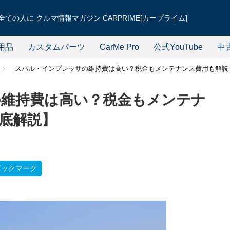
ての人に クルマ情報マガジン CARPRIME[カープライム]
用品
カスタムパーツ
CarMe Pro
公式YouTube
中
スバル・インプレッサの維持費は高い？税金もメンテナンス費用も解説
維持費は高い？税金もメンテナ
底解説】
ブックマーク