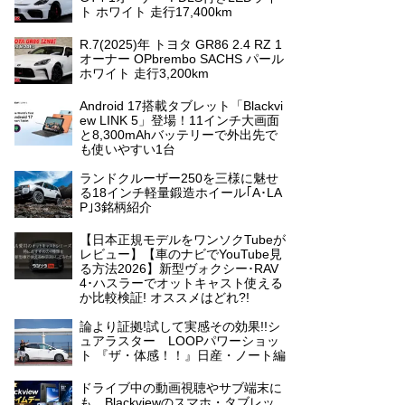
ト ホワイト 走行17,400km
R.7(2025)年 トヨタ GR86 2.4 RZ 1
オーナー OPbrembo SACHS パール
ホワイト 走行3,200km
Android 17搭載タブレット「Blackvi
ew LINK 5」登場！11インチ大画面
と8,300mAhバッテリーで外出先で
も使いやすい1台
ランドクルーザー250を三様に魅せ
る18インチ軽量鍛造ホイール｢A･LA
P｣3銘柄紹介
【日本正規モデルをワンソクTubeが
レビュー】【車のナビでYouTube見
る方法2026】新型ヴォクシー･RAV
4･ハスラーでオットキャスト使える
か比較検証! オススメはどれ?!
論より証拠!試して実感その効果!!シ
ュアラスター LOOPパワーショッ
ト 『ザ・体感！！』日産・ノート編
ドライブ中の動画視聴やサブ端末に
も。Blackviewのスマホ・タブレッ