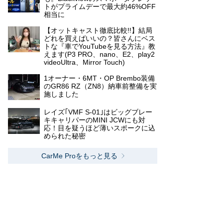
トがプライムデーで最大約46%OFF
相当に
【オットキャスト徹底比較!!】結局
どれを買えばいいの？皆さんにベス
トな『車でYouTubeを見る方法』教
えます(P3 PRO、nano、E2、play2
videoUltra、Mirror Touch)
1オーナー・6MT・OP Brembo装備
のGR86 RZ（ZN8）納車前整備を実
施しました
レイズ｢VMF S-01｣はビッグブレー
キキャリパーのMINI JCWにも対
応！目を疑うほど薄いスポークに込
められた秘密
CarMe Proをもっと見る