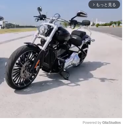
もっと見る
arrow_forward_ios
Powered by 
GliaStudios