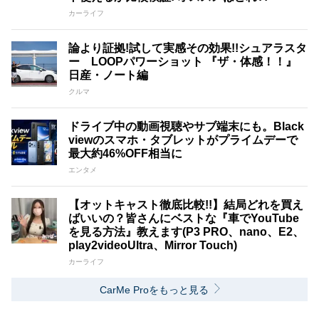
カーライフ
論より証拠!試して実感その効果!!シュアラスタ
ー LOOPパワーショット 『ザ・体感！！』
日産・ノート編
クルマ
ドライブ中の動画視聴やサブ端末にも。Black
viewのスマホ・タブレットがプライムデーで
最大約46%OFF相当に
エンタメ
【オットキャスト徹底比較!!】結局どれを買え
ばいいの？皆さんにベストな『車でYouTube
を見る方法』教えます(P3 PRO、nano、E2、
play2videoUltra、Mirror Touch)
カーライフ
CarMe Proをもっと見る