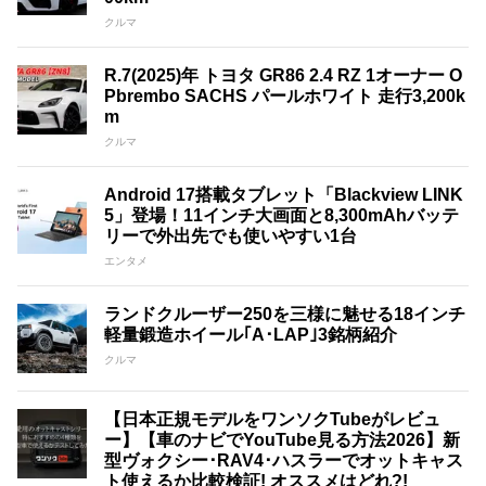
クルマ
R.7(2025)年 トヨタ GR86 2.4 RZ 1オーナー O
Pbrembo SACHS パールホワイト 走行3,200k
m
クルマ
Android 17搭載タブレット「Blackview LINK
5」登場！11インチ大画面と8,300mAhバッテ
リーで外出先でも使いやすい1台
エンタメ
ランドクルーザー250を三様に魅せる18インチ
軽量鍛造ホイール｢A･LAP｣3銘柄紹介
クルマ
【日本正規モデルをワンソクTubeがレビュ
ー】【車のナビでYouTube見る方法2026】新
型ヴォクシー･RAV4･ハスラーでオットキャス
ト使えるか比較検証! オススメはどれ?!