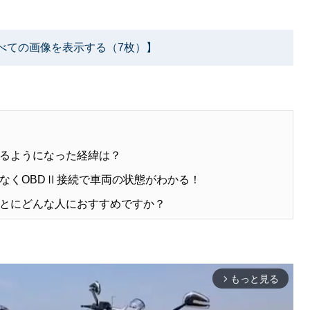
べての画像を表示する（7枚）】
るようになった経緯は？
なくOBDⅡ接続で車両の状態がわかる！
とにどんな人におすすめですか？
もっと見る
arrow_forward_ios