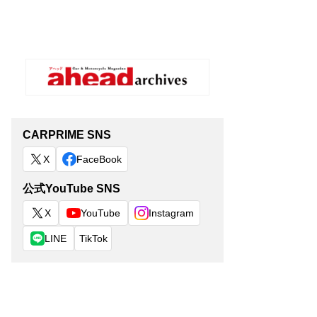
CARPRIME SNS
X
FaceBook
公式YouTube SNS
X
YouTube
Instagram
LINE
TikTok