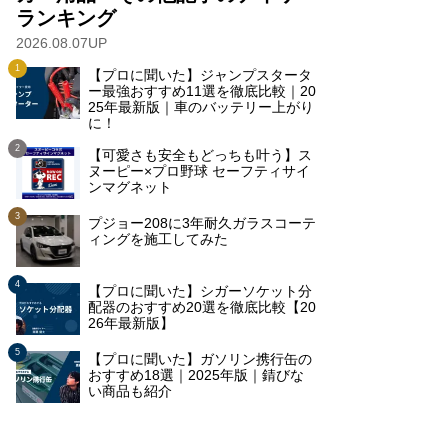
ランキング
2026.08.07UP
【プロに聞いた】ジャンプスタータ
ー最強おすすめ11選を徹底比較｜20
25年最新版｜車のバッテリー上がり
に！
【可愛さも安全もどっちも叶う】ス
ヌーピー×プロ野球 セーフティサイ
ンマグネット
プジョー208に3年耐久ガラスコーテ
ィングを施工してみた
【プロに聞いた】シガーソケット分
配器のおすすめ20選を徹底比較【20
26年最新版】
【プロに聞いた】ガソリン携行缶の
おすすめ18選｜2025年版｜錆びな
い商品も紹介