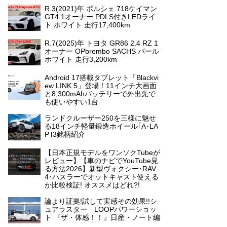
R.3(2021)年 ポルシェ 718ケイマン
GT4 1オーナー PDLS付きLEDライ
ト ホワイト 走行17,400km
R.7(2025)年 トヨタ GR86 2.4 RZ 1
オーナー OPbrembo SACHS パール
ホワイト 走行3,200km
Android 17搭載タブレット「Blackvi
ew LINK 5」登場！11インチ大画面
と8,300mAhバッテリーで外出先で
も使いやすい1台
ランドクルーザー250を三様に魅せ
る18インチ軽量鍛造ホイール｢A･LA
P｣3銘柄紹介
【日本正規モデルをワンソクTubeが
レビュー】【車のナビでYouTube見
る方法2026】新型ヴォクシー･RAV
4･ハスラーでオットキャスト使える
か比較検証! オススメはどれ?!
論より証拠!試して実感その効果!!シ
ュアラスター LOOPパワーショッ
ト 『ザ・体感！！』日産・ノート編