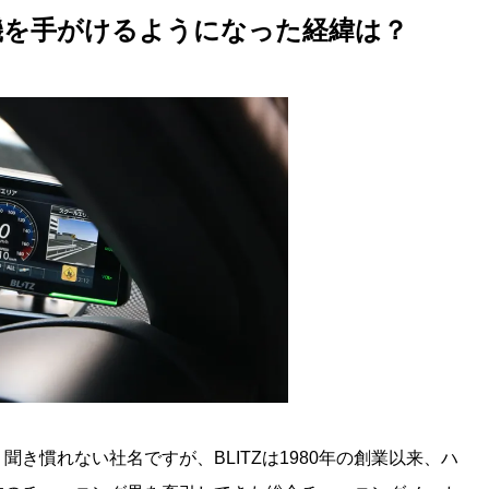
u
機を手がけるようになった経緯は？
t
e
き慣れない社名ですが、BLITZは1980年の創業以来、ハ