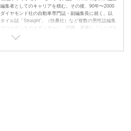
編集者としてのキャリアを積む。その後、90年〜2000
社ダイヤモンド社の自動車専門誌・副編集長に就く。以
イル誌「Straight’」（扶桑社）など複数の男性誌編集
、フリーランスのエディターに、現職。著書に「シングル
方」（学習研究社）がある。