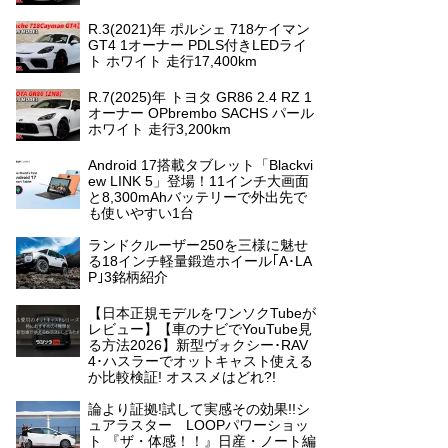
R.3(2021)年 ポルシェ 718ケイマン
GT4 1オーナー PDLS付きLEDライ
ト ホワイト 走行17,400km
R.7(2025)年 トヨタ GR86 2.4 RZ 1
オーナー OPbrembo SACHS パール
ホワイト 走行3,200km
Android 17搭載タブレット「Blackvi
ew LINK 5」登場！11インチ大画面
と8,300mAhバッテリーで外出先で
も使いやすい1台
ランドクルーザー250を三様に魅せ
る18インチ軽量鍛造ホイール｢A･LA
P｣3銘柄紹介
【日本正規モデルをワンソクTubeが
レビュー】【車のナビでYouTube見
る方法2026】新型ヴォクシー･RAV
4･ハスラーでオットキャスト使える
か比較検証! オススメはどれ?!
論より証拠!試して実感その効果!!シ
ュアラスター LOOPパワーショッ
ト 『ザ・体感！！』日産・ノート編