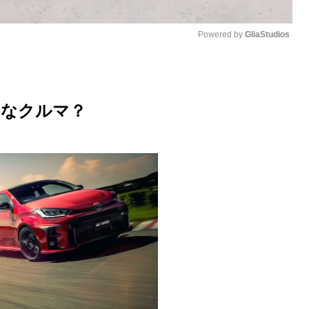
Powered by 
GliaStudios
M
u
んなクルマ？
t
e