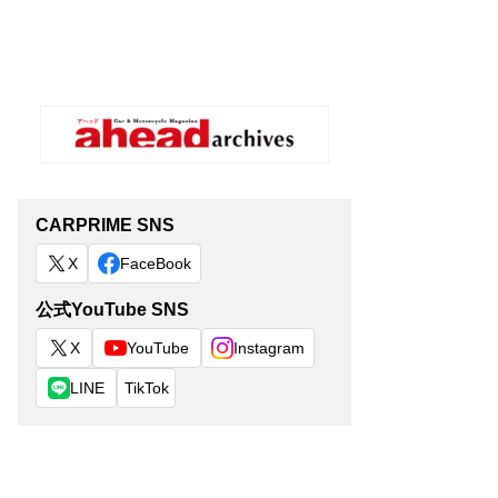
CARPRIME SNS
X
FaceBook
公式YouTube SNS
X
YouTube
Instagram
LINE
TikTok