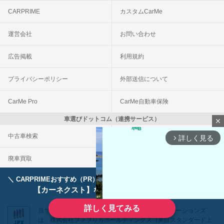
CARPRIME
カスタムCarMe
運営会社
お問い合わせ
広告掲載
利用規約
プライバシーポリシー
外部送信について
CarMe Pro
CarMe自動車保険
車選びドットコム（連携サービス）
close
中古車検索
車買取一括査定
詳しく見る
arrow_forward_ios
廃車買取
事故車買取
＼ CARPRIMEおすすめ（PR） ／
ディーラーで手放すのはもったいない！
© Fabrica Communications Co., LTD.
【カーネクスト】ならどんなクルマも高価買取
詳しく見てみる
当サイトを運営する株式会社ファブリカコミュニケーションズ
は、株式会社ファブリカホールディングス（東証スタンダード上