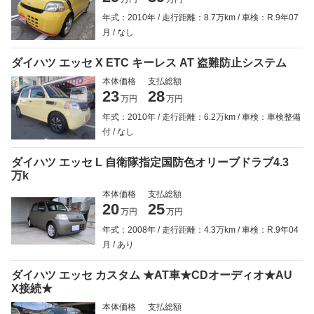
年式：2010年
走行距離：8.7万km
車検：R.9年07
月
なし
ダイハツ エッセ X ETC キーレス AT 盗難防止システム
本体価格
支払総額
23
28
万円
万円
年式：2010年
走行距離：6.2万km
車検：車検整備
付
なし
ダイハツ エッセ L 自衛隊指定国防色オリーブドラブ4.3
万k
本体価格
支払総額
20
25
万円
万円
年式：2008年
走行距離：4.3万km
車検：R.9年04
月
あり
ダイハツ エッセ カスタム ★AT車★CDオーディオ★AU
X接続★
本体価格
支払総額