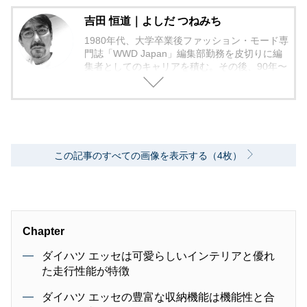
吉田 恒道｜よしだ つねみち
1980年代、大学卒業後ファッション・モード専
門誌「WWD Japan」編集部勤務を皮切りに編
集者としてのキャリアを積む。その後、90年〜
2000年代、中堅出版社ダイヤモンド社の自動車
専門誌・副編集長に就く。以降、男性ライフス
タイル誌「Straight’」（扶桑社）など複数の男
性誌編集長を歴任し独立、フリーランスのエデ
ィターに、現職。著書に「シングルモルトの愉
しみ方」（学習研究社）がある。
この記事のすべての画像を表示する（4枚）
Chapter
ダイハツ エッセは可愛らしいインテリアと優れ
た走行性能が特徴
ダイハツ エッセの豊富な収納機能は機能性と合