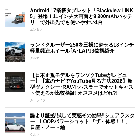
Android 17搭載タブレット「Blackview LINK
5」登場！11インチ大画面と8,300mAhバッテ
リーで外出先でも使いやすい1台
エンタメ
ランドクルーザー250を三様に魅せる18インチ
軽量鍛造ホイール｢A･LAP｣3銘柄紹介
クルマ
【日本正規モデルをワンソクTubeがレビュ
ー】【車のナビでYouTube見る方法2026】新
型ヴォクシー･RAV4･ハスラーでオットキャス
ト使えるか比較検証! オススメはどれ?!
カーライフ
論より証拠!試して実感その効果!!シュアラスタ
ー LOOPパワーショット 『ザ・体感！！』
日産・ノート編
クルマ