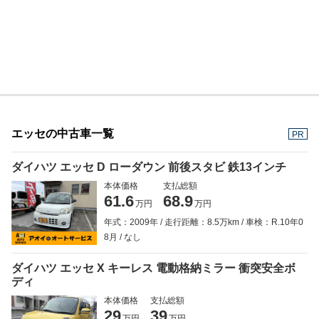
エッセの中古車一覧
PR
ダイハツ エッセ D ローダウン 前後スタビ 鉄13インチ
本体価格
支払総額
61.6
68.9
万円
万円
年式：2009年
走行距離：8.5万km
車検：R.10年0
8月
なし
ダイハツ エッセ X キーレス 電動格納ミラー 衝突安全ボ
ディ
本体価格
支払総額
29
39
万円
万円