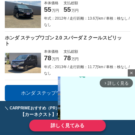
本体価格
支払総額
55
55
万円
万円
年式：2012年
走行距離：13.6万km
車検：検なし
なし
ホンダ ステップワゴン 2.0 スパーダ Z クールスピリッ
ト
本体価格
支払総額
78
78
万円
万円
年式：2013年
走行距離：11.7万km
車検：検なし
close
なし
詳しく見る
arrow_forward_ios
ホンダ ステップワゴンの中古車一覧を見る
＼ CARPRIMEおすすめ（PR） ／
ディーラーで手放すのはもったいない！
【カーネクスト】ならどんなクルマも高価買取
詳しく見てみる