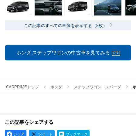
この記事のすべての画像を表示する（8枚）
ホンダ ステップワゴンの中古車を見てみる
PR
CARPRIMEトップ
ホンダ
ステップワゴン スパーダ
ホ
この記事をシェアする
シェア
ツイート
ブックマーク