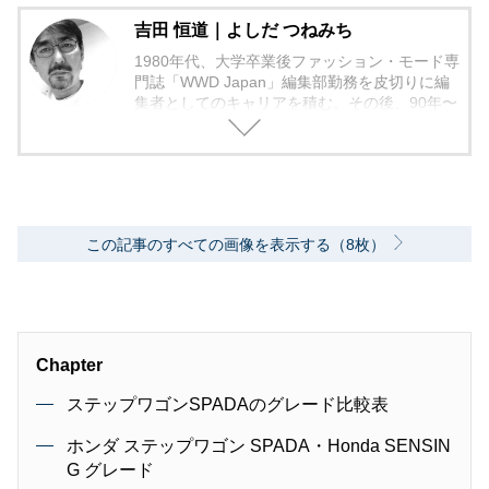
吉田 恒道｜よしだ つねみち
1980年代、大学卒業後ファッション・モード専
門誌「WWD Japan」編集部勤務を皮切りに編
集者としてのキャリアを積む。その後、90年〜
2000年代、中堅出版社ダイヤモンド社の自動車
専門誌・副編集長に就く。以降、男性ライフス
タイル誌「Straight’」（扶桑社）など複数の男
性誌編集長を歴任し独立、フリーランスのエデ
ィターに、現職。著書に「シングルモルトの愉
しみ方」（学習研究社）がある。
この記事のすべての画像を表示する（8枚）
Chapter
ステップワゴンSPADAのグレード比較表
ホンダ ステップワゴン SPADA・Honda SENSIN
G グレード