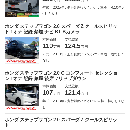
万円
万円
年式：2025年
走行距離：0.4万km
車検：R.10年0
6月
あり
ホンダ ステップワゴン 2.0 スパーダ Z クールスピリッ
ト 1オナ 記録 禁煙 ナビ BT Bカメラ
本体価格
支払総額
110
124.5
万円
万円
年式：2013年
走行距離：7.9万km
車検：検なし
なし
ホンダ ステップワゴン 2.0 G コンフォート セレクショ
ン 1オナ 記録 禁煙 後席フリップダウン
本体価格
支払総額
107
121.4
万円
万円
年式：2013年
走行距離：6万km
車検：検なし
な
し
ホンダ ステップワゴン 2.0 スパーダ Z クールスピリッ
ト