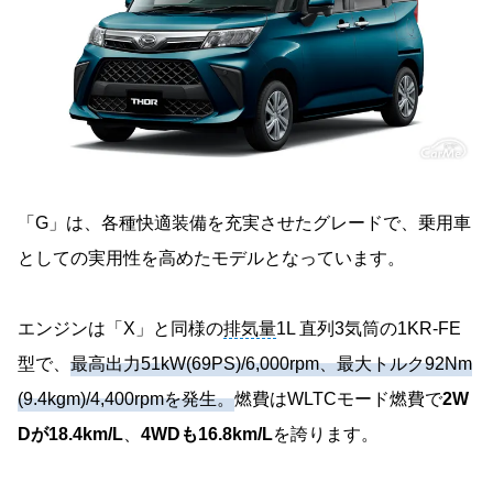
「G」は、各種快適装備を充実させたグレードで、乗用車
としての実用性を高めたモデルとなっています。
エンジンは「X」と同様の
排気量
1L 直列3気筒の1KR-FE
型で、
最高出力51kW(69PS)/6,000rpm、最大トルク92Nm
(9.4kgm)/4,400rpmを発生。
燃費はWLTCモード燃費で
2W
Dが18.4km/L
、
4WDも16.8km/L
を誇ります。