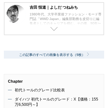
吉田 恒道｜よしだ つねみち
1980年代、大学卒業後ファッション・モード専
門誌「WWD Japan」編集部勤務を皮切りに編
集者としてのキャリアを積む。その後、90年〜
2000年代、中堅出版社ダイヤモンド社の自動車
専門誌・副編集長に就く。以降、男性ライフス
タイル誌「Straight’」（扶桑社）など複数の男
性誌編集長を歴任し独立、フリーランスのエデ
ィターに、現職。著書に「シングルモルトの愉
しみ方」（学習研究社）がある。
この記事のすべての画像を表示する（9枚）
Chapter
初代トールのグレード比較表
ダイハツ 初代トールのグレード：X【価格：155
万6,500円～】