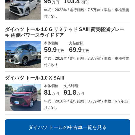
95
103.4
万円
万円
年式：2022年
走行距離：7.5万km
車検：車検整備
付
なし
ダイハツ トール 1.0 G リミテッド SAIII 衝突軽減ブレー
キ 両側パワースライドドア
本体価格
支払総額
59.9
69.9
万円
万円
年式：2018年
走行距離：7.8万km
車検：車検整備
付
あり
ダイハツ トール 1.0 X SAIII
本体価格
支払総額
81
91.8
万円
万円
年式：2018年
走行距離：3.7万km
車検：R.9年12
月
なし
ダイハツ トールの中古車一覧を見る