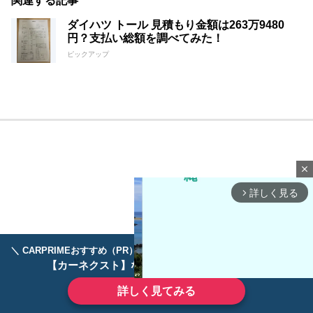
関連する記事
ダイハツ トール 見積もり金額は263万9480
円？支払い総額を調べてみた！
ピックアップ
close
詳しく見る
arrow_forward_ios
＼ CARPRIMEおすすめ（PR） ／
ディーラーで手放すのはもったいない！
【カーネクスト】ならどんなクルマも高価買取
詳しく見てみる