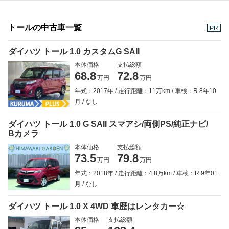
トールの中古車一覧
PR
ダイハツ トール 1.0 カスタムG SAII
本体価格
支払総額
68.8
72.8
万円
万円
年式：2017年
走行距離：11万km
車検：R.8年10
月
なし
ダイハツ トール 1.0 G SAII スマアシ/両側PS/純正ナビ/
Bカメラ
本体価格
支払総額
73.5
79.8
万円
万円
年式：2018年
走行距離：4.8万km
車検：R.9年01
月
なし
ダイハツ トール 1.0 X 4WD 車歴はレンタカー☆
本体価格
支払総額