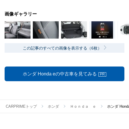
画像ギャラリー
この記事のすべての画像を表示する（6枚）
ホンダ Honda eの中古車を見てみる
PR
CARPRIMEトップ
ホンダ
Ｈｏｎｄａ ｅ
ホンダ Hon