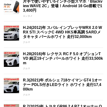
片手で使いやすい5インチ小型スマホ「Blackv
iew WAVE 2C」登場！Android 16 Go搭載で1
3,400円
エンタメ
H.24(2012)年 スバル インプレッサWRX 2.0 W
RX STI スペックC 4WD HKS車高調 SARDメ
タキャタ パールホワイト 走行32,000km
クルマ
H.28(2016)年 レクサス RC F 5.0 オプションT
VD 純正19インチ パールホワイト 走行33,500k
m
クルマ
R.3(2021)年 ポルシェ 718ケイマン GT4 1オー
ナー PDLS付きLEDライト ホワイト 走行17,4
00km
クルマ
R.7(2025)年 トヨタ GR86 2.4 RZ 1オーナー O