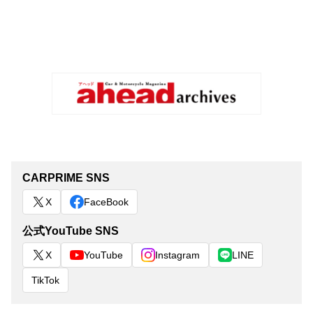
CARPRIME SNS
X
FaceBook
公式YouTube SNS
X
YouTube
Instagram
LINE
TikTok