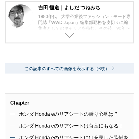
吉田 恒道｜よしだ つねみち
1980年代、大学卒業後ファッション・モード専
門誌「WWD Japan」編集部勤務を皮切りに編
集者としてのキャリアを積む。その後、90年〜
2000年代、中堅出版社ダイヤモンド社の自動車
専門誌・副編集長に就く。以降、男性ライフス
タイル誌「Straight’」（扶桑社）など複数の男
性誌編集長を歴任し独立、フリーランスのエデ
ィターに、現職。著書に「シングルモルトの愉
しみ方」（学習研究社）がある。
この記事のすべての画像を表示する（6枚）
Chapter
ホンダ Honda eのリアシートの乗り心地は？
ホンダ Honda eのリアシートは荷室にもなる！
ホンダ Honda eのリアシートには充実した装備を