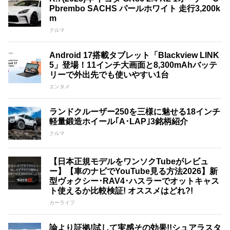
Pbrembo SACHS パールホワイト 走行3,200k
m
クルマ
Android 17搭載タブレット「Blackview LINK
5」登場！11インチ大画面と8,300mAhバッテ
リーで外出先でも使いやすい1台
エンタメ
ランドクルーザー250を三様に魅せる18インチ
軽量鍛造ホイール｢A･LAP｣3銘柄紹介
クルマ
【日本正規モデルをワンソクTubeがレビュ
ー】【車のナビでYouTube見る方法2026】新
型ヴォクシー･RAV4･ハスラーでオットキャス
ト使えるか比較検証! オススメはどれ?!
カーライフ
論より証拠!試して実感その効果!!シュアラスタ