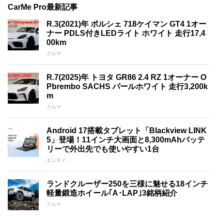
CarMe Pro最新記事
R.3(2021)年 ポルシェ 718ケイマン GT4 1オー
ナー PDLS付きLEDライト ホワイト 走行17,4
00km
クルマ
R.7(2025)年 トヨタ GR86 2.4 RZ 1オーナー O
Pbrembo SACHS パールホワイト 走行3,200k
m
クルマ
Android 17搭載タブレット「Blackview LINK
5」登場！11インチ大画面と8,300mAhバッテ
リーで外出先でも使いやすい1台
エンタメ
ランドクルーザー250を三様に魅せる18インチ
軽量鍛造ホイール｢A･LAP｣3銘柄紹介
クルマ