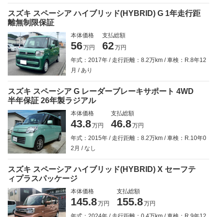
スズキ スペーシア ハイブリッド(HYBRID) G 1年走行距
離無制限保証
本体価格
支払総額
56
62
万円
万円
年式：2017年
走行距離：8.2万km
車検：R.8年12
月
あり
スズキ スペーシア G レーダーブレーキサポート 4WD
半年保証 26年製ラジアル
本体価格
支払総額
43.8
46.8
万円
万円
年式：2015年
走行距離：8.2万km
車検：R.10年0
2月
なし
スズキ スペーシア ハイブリッド(HYBRID) X セーフテ
ィプラスパッケージ
本体価格
支払総額
145.8
155.8
万円
万円
年式：2024年
走行距離：0.4万km
車検：R.9年12