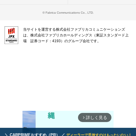
© Fabrica Communications Co., LTD.
当サイトを運営する株式会社ファブリカコミュニケーションズ
は、株式会社ファブリカホールディングス（東証スタンダード上
場 証券コード：4193）のグループ会社です。
詳しく見る
arrow_forward_ios
＼ CARPRIMEおすすめ（PR） ／
ディーラーで手放すのはもったいない！