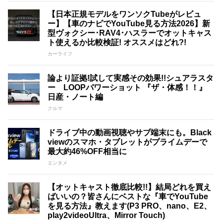
【日本正規モデルをワンソクTubeがレビュ
ー】【車のナビでYouTube見る方法2026】新
型ヴォクシー･RAV4･ハスラーでオットキャス
ト使えるか比較検証! オススメはどれ?!
カーライフ
論より証拠!試して実感その効果!!シュアラスタ
ー LOOPパワーショット 『ザ・体感！！』
日産・ノート編
クルマ
ドライブ中の動画視聴やサブ端末にも。Black
viewのスマホ・タブレットがプライムデーで
最大約46%OFF相当に
エンタメ
【オットキャスト徹底比較!!】結局どれを買え
ばいいの？皆さんにベストな『車でYouTube
を見る方法』教えます(P3 PRO、nano、E2、
play2videoUltra、Mirror Touch)