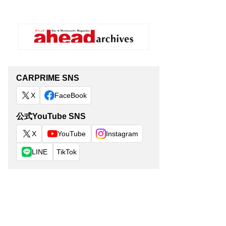
CARPRIME SNS
X
FaceBook
公式YouTube SNS
X
YouTube
Instagram
LINE
TikTok