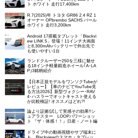
ト ホワイト 走行17,400km
R.7(2025)年 トヨタ GR86 2.4 RZ 1
オーナー OPbrembo SACHS パール
ホワイト 走行3,200km
Android 17搭載タブレット「Blackvi
ew LINK 5」登場！11インチ大画面
と8,300mAhバッテリーで外出先で
も使いやすい1台
ランドクルーザー250を三様に魅せ
る18インチ軽量鍛造ホイール｢A･LA
P｣3銘柄紹介
【日本正規モデルをワンソクTubeが
レビュー】【車のナビでYouTube見
る方法2026】新型ヴォクシー･RAV
4･ハスラーでオットキャスト使える
か比較検証! オススメはどれ?!
論より証拠!試して実感その効果!!シ
ュアラスター LOOPパワーショッ
ト 『ザ・体感！！』日産・ノート編
ドライブ中の動画視聴やサブ端末に
も。Blackviewのスマホ・タブレッ