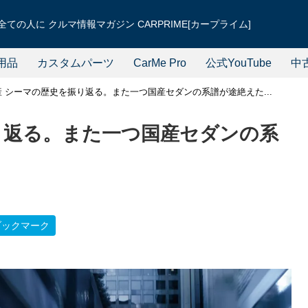
ての人に クルマ情報マガジン CARPRIME[カープライム]
用品
カスタムパーツ
CarMe Pro
公式YouTube
中
産 シーマの歴史を振り返る。また一つ国産セダンの系譜が途絶えた...
り返る。また一つ国産セダンの系
ブックマーク