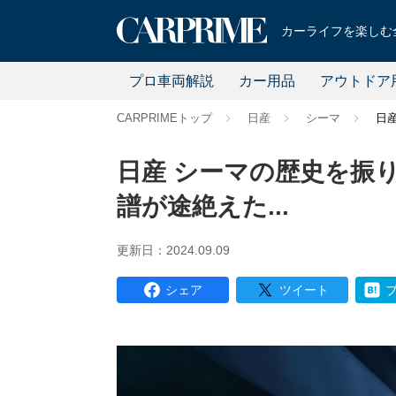
カーライフを楽しむ全
プロ車両解説
カー用品
アウトドア
CARPRIMEトップ
日産
シーマ
日
日産 シーマの歴史を振
譜が途絶えた...
更新日：2024.09.09
シェア
ツイート