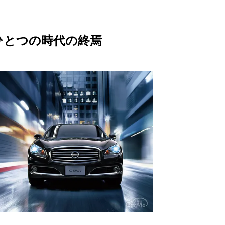
M
u
ひとつの時代の終焉
t
e