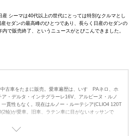
日産 シーマは40代以上の世代にとっては特別なクルマとし
国産セダンの最高峰のひとつであり、長らく日産のセダンの
9年内で販売終了、というニュースがとびこんできました。
中古車をたまに販売。愛車遍歴は、いすゞPAネロ、ホ
ンチア・デルタ・インテグラーレ16V、アルピーヌ・ルノ
一貫性もなく。現在はルノー・ルーテシア(CLIO4 120T
C250(2輪)が愛車。旧車、ラテン車に目がないオッサンで