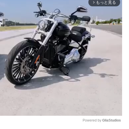
もっと見る
arrow_forward_ios
Powered by 
GliaStudios