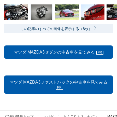
この記事のすべての画像を表示する（8枚）
マツダ MAZDA3セダンの中古車を見てみる
PR
マツダ MAZDA3ファストバックの中古車を見てみる
PR
CARPRIMEトップ
マツダ
ＭＡＺＤＡ３ セダン
MAZ