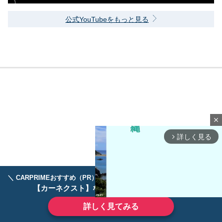
公式YouTubeをもっと見る
close
詳しく見る
arrow_forward_ios
＼ CARPRIMEおすすめ（PR） ／
ディーラーで手放すのはもったいない！
【カーネクスト】ならどんなクルマも高価買取
詳しく見てみる