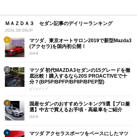
ＭＡＺＤＡ３ セダン記事のデイリーランキング
2026.08.09UP
マツダ、東京オートサロン2019で新型Mazda3
(アクセラ)を国内初公開！
国産車
マツダ 初代MAZDA3セダンの15グレードを徹
底比較！購入するなら20S PROACTIVEで十
分？(BP5P/BPFP/BP8P/BPEP型)
ピックアップ
国産セダンのおすすめランキング9選【プロ厳
選】中古で買えるお手頃・高級車をご紹介
国産車
マツダ アクセラスポーツをベースにしたマツ