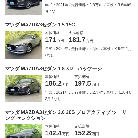
年式：2021年
走行距離：3.8万km
車検：R.8年09
月
なし
マツダ MAZDA3セダン 1.5 15C
本体価格
支払総額
171
181.7
万円
万円
年式：2020年
走行距離：4万km
車検：R.9年11月
なし
マツダ MAZDA3セダン 1.8 XD Lパッケージ
本体価格
支払総額
186.2
197.5
万円
万円
年式：2021年
走行距離：5.2万km
車検：R.10年0
2月
なし
マツダ MAZDA3セダン 2.0 20S プロアクティブ ツーリ
ング セレクション
本体価格
支払総額
142.4
152.8
万円
万円