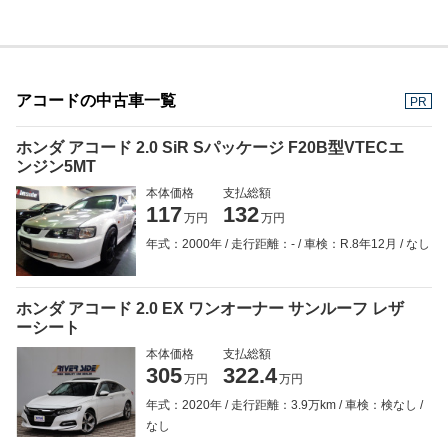
アコードの中古車一覧
PR
ホンダ アコード 2.0 SiR Sパッケージ F20B型VTECエ
ンジン5MT
本体価格
支払総額
117
132
万円
万円
年式：2000年
走行距離：-
車検：R.8年12月
なし
ホンダ アコード 2.0 EX ワンオーナー サンルーフ レザ
ーシート
本体価格
支払総額
305
322.4
万円
万円
年式：2020年
走行距離：3.9万km
車検：検なし
なし