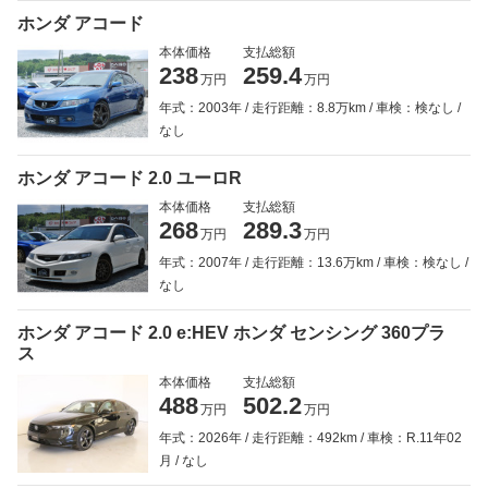
ホンダ アコード
本体価格
支払総額
238
259.4
万円
万円
年式：2003年
走行距離：8.8万km
車検：検なし
なし
ホンダ アコード 2.0 ユーロR
本体価格
支払総額
268
289.3
万円
万円
年式：2007年
走行距離：13.6万km
車検：検なし
なし
ホンダ アコード 2.0 e:HEV ホンダ センシング 360プラ
ス
本体価格
支払総額
488
502.2
万円
万円
年式：2026年
走行距離：492km
車検：R.11年02
月
なし