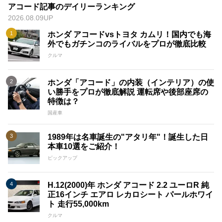
アコード記事のデイリーランキング
2026.08.09UP
ホンダ アコードvsトヨタ カムリ！国内でも海
外でもガチンコのライバルをプロが徹底比較
クルマ
ホンダ「アコード」の内装（インテリア）の使
い勝手をプロが徹底解説 運転席や後部座席の
特徴は？
国産車
1989年は名車誕生の"アタリ年"！誕生した日
本車10選をご紹介！
ピックアップ
H.12(2000)年 ホンダ アコード 2.2 ユーロR 純
正16インチ エアロ レカロシート パールホワイ
ト 走行55,000km
クルマ