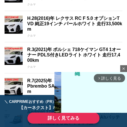
クルマ
H.28(2016)年 レクサス RC F 5.0 オプションT
VD 純正19インチ パールホワイト 走行33,500k
m
クルマ
R.3(2021)年 ポルシェ 718ケイマン GT4 1オー
ナー PDLS付きLEDライト ホワイト 走行17,4
00km
クルマ
close
詳しく見る
arrow_forward_ios
R.7(2025)年 トヨタ GR86 2.4 RZ 1オーナー O
Pbrembo SACHS パールホワイト 走行3,200k
m
クルマ
＼ CARPRIMEおすすめ（PR） ／
ディーラーで手放すのはもったいない！
【カーネクスト】ならどんなクルマも高価買取
Android 17搭載タブレット「Blackview LINK
5」登場！11インチ大画面と8,300mAhバッテ
詳しく見てみる
リーで外出先でも使いやすい1台