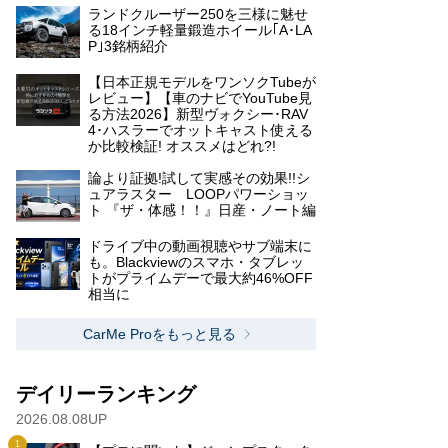
ランドクルーザー250を三様に魅せ
る18インチ軽量鍛造ホイール｢A･LA
P｣3銘柄紹介
【日本正規モデルをワンソクTubeが
レビュー】【車のナビでYouTube見
る方法2026】新型ヴォクシー･RAV
4･ハスラーでオットキャスト使える
か比較検証! オススメはどれ?!
論より証拠!試して実感その効果!!シ
ュアラスター LOOPパワーショッ
ト 『ザ・体感！！』日産・ノート編
ドライブ中の動画視聴やサブ端末に
も。Blackviewのスマホ・タブレッ
トがプライムデーで最大約46%OFF
相当に
CarMe Proをもっと見る
デイリーランキング
2026.08.08UP