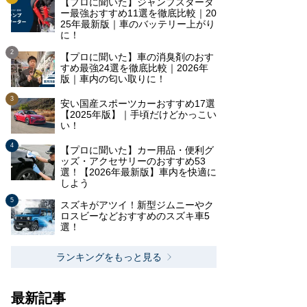
【プロに聞いた】ジャンプスタータ
ー最強おすすめ11選を徹底比較｜20
25年最新版｜車のバッテリー上がり
に！
【プロに聞いた】車の消臭剤のおす
すめ最強24選を徹底比較｜2026年
版｜車内の匂い取りに！
安い国産スポーツカーおすすめ17選
【2025年版】｜手頃だけどかっこい
い！
【プロに聞いた】カー用品・便利グ
ッズ・アクセサリーのおすすめ53
選！【2026年最新版】車内を快適に
しよう
スズキがアツイ！新型ジムニーやク
ロスビーなどおすすめのスズキ車5
選！
ランキングをもっと見る
最新記事