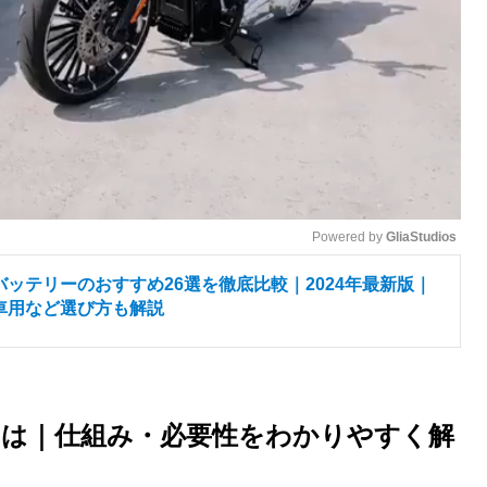
Powered by 
GliaStudios
ッテリーのおすすめ26選を徹底比較｜2024年最新版｜
M
車用など選び方も解説
u
t
e
とは｜仕組み・必要性をわかりやすく解