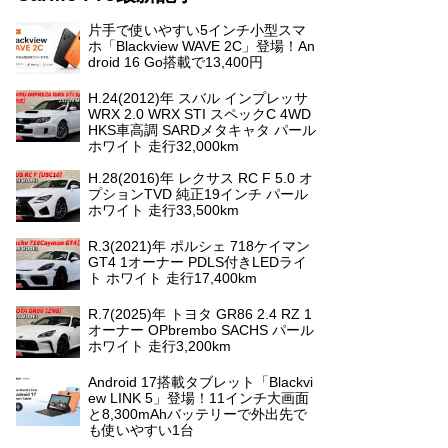
片手で使いやすい5インチ小型スマ
ホ「Blackview WAVE 2C」登場！An
droid 16 Go搭載で13,400円
H.24(2012)年 スバル インプレッサ
WRX 2.0 WRX STI スペックC 4WD
HKS車高調 SARDメタキャタ パール
ホワイト 走行32,000km
H.28(2016)年 レクサス RC F 5.0 オ
プションTVD 純正19インチ パール
ホワイト 走行33,500km
R.3(2021)年 ポルシェ 718ケイマン
GT4 1オーナー PDLS付きLEDライ
ト ホワイト 走行17,400km
R.7(2025)年 トヨタ GR86 2.4 RZ 1
オーナー OPbrembo SACHS パール
ホワイト 走行3,200km
Android 17搭載タブレット「Blackvi
ew LINK 5」登場！11インチ大画面
と8,300mAhバッテリーで外出先で
も使いやすい1台