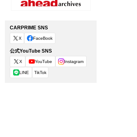
CARPRIME SNS
X
FaceBook
公式YouTube SNS
X
YouTube
Instagram
LINE
TikTok