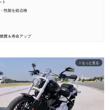
ント
・性能を総点検
燃費＆寿命アップ
もっと見る
arrow_forward_ios