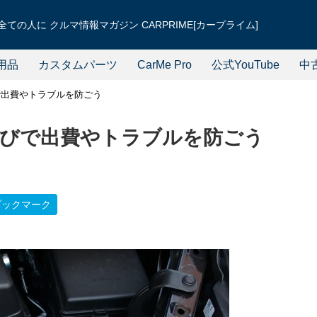
ての人に クルマ情報マガジン CARPRIME[カープライム]
用品
カスタムパーツ
CarMe Pro
公式YouTube
中
で出費やトラブルを防ごう
びで出費やトラブルを防ごう
ブックマーク