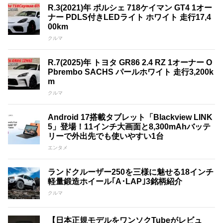
R.3(2021)年 ポルシェ 718ケイマン GT4 1オー
ナー PDLS付きLEDライト ホワイト 走行17,4
00km
クルマ
R.7(2025)年 トヨタ GR86 2.4 RZ 1オーナー O
Pbrembo SACHS パールホワイト 走行3,200k
m
クルマ
Android 17搭載タブレット「Blackview LINK
5」登場！11インチ大画面と8,300mAhバッテ
リーで外出先でも使いやすい1台
エンタメ
ランドクルーザー250を三様に魅せる18インチ
軽量鍛造ホイール｢A･LAP｣3銘柄紹介
クルマ
【日本正規モデルをワンソクTubeがレビュ