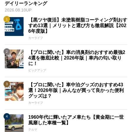
デイリーランキング
2026.08.10UP
【黒ツヤ復活】未塗装樹脂コーティング剤おす
すめ13選｜メリットと選び方も徹底解説【202
6年度版】
カーライフ
【プロに聞いた】車の消臭剤のおすすめ最強2
4選を徹底比較｜2026年版｜車内の匂い取り
に！
ピックアップ
【プロに聞いた】車中泊グッズのおすすめ43
選！2026年版｜みんなが買って良かった便利
グッズは？
カーライフ
1960年代に輝いたアメ車たち【黄金期に一世
風靡した車種一覧】
クルマ