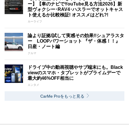
ー】【車のナビでYouTube見る方法2026】新
型ヴォクシー･RAV4･ハスラーでオットキャス
ト使えるか比較検証! オススメはどれ?!
カーライフ
論より証拠!試して実感その効果!!シュアラスタ
ー LOOPパワーショット 『ザ・体感！！』
日産・ノート編
クルマ
ドライブ中の動画視聴やサブ端末にも。Black
viewのスマホ・タブレットがプライムデーで
最大約46%OFF相当に
エンタメ
CarMe Proをもっと見る