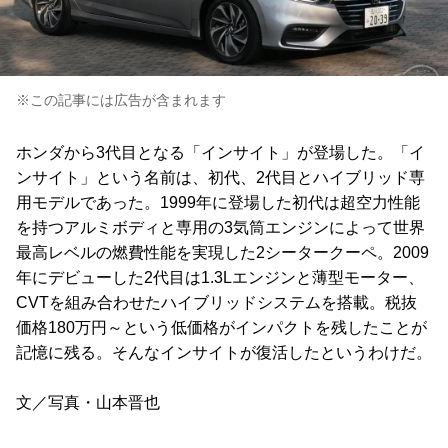
※この記事には広告が含まれます
ホンダから3代目となる「インサイト」が登場した。「イ
ンサイト」という名前は、初代、2代目とハイブリッド専
用モデルであった。1999年に登場した初代は超空力性能
を持つアルミボディと専用の3気筒エンジンによって世界
最高レベルの燃費性能を実現した2シータークーペ。2009
年にデビューした2代目は1.3Lエンジンと薄型モーター、
CVTを組み合わせたハイブリッドシステムを搭載。税抜
価格180万円～という低価格がインパクトを残したことが
記憶に残る。そんなインサイトが復活したというわけだ。
文／写真・山本晋也