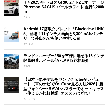
R.7(2025)年 トヨタ GR86 2.4 RZ 1オーナー O
Pbrembo SACHS パールホワイト 走行3,200k
m
クルマ
Android 17搭載タブレット「Blackview LINK
5」登場！11インチ大画面と8,300mAhバッテ
リーで外出先でも使いやすい1台
エンタメ
ランドクルーザー250を三様に魅せる18インチ
軽量鍛造ホイール｢A･LAP｣3銘柄紹介
クルマ
【日本正規モデルをワンソクTubeがレビュ
ー】【車のナビでYouTube見る方法2026】新
型ヴォクシー･RAV4･ハスラーでオットキャス
ト使えるか比較検証! オススメはどれ?!
カーライフ