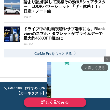
論より証拠!試して実感その効果!!シュアラスタ
ー LOOPパワーショット 『ザ・体感！！』
日産・ノート編
クルマ
ドライブ中の動画視聴やサブ端末にも。Black
viewのスマホ・タブレットがプライムデーで
最大約46%OFF相当に
エンタメ
CarMe Proをもっと見る
close
詳しく見る
arrow_forward_ios
＼ CARPRIMEおすすめ（PR） ／
ディーラーで手放すのはもったいない！
【カーネクスト】ならどんなクルマも高価買取
詳しく見てみる