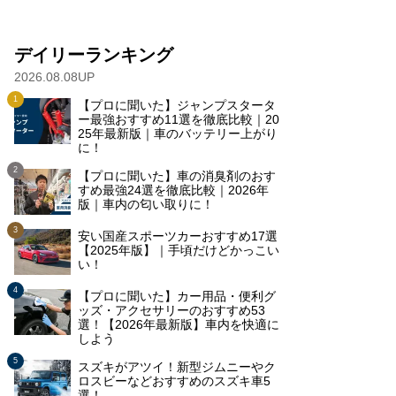
デイリーランキング
2026.08.08UP
【プロに聞いた】ジャンプスタータ
ー最強おすすめ11選を徹底比較｜20
25年最新版｜車のバッテリー上がり
に！
【プロに聞いた】車の消臭剤のおす
すめ最強24選を徹底比較｜2026年
版｜車内の匂い取りに！
安い国産スポーツカーおすすめ17選
【2025年版】｜手頃だけどかっこい
い！
【プロに聞いた】カー用品・便利グ
ッズ・アクセサリーのおすすめ53
選！【2026年最新版】車内を快適に
しよう
スズキがアツイ！新型ジムニーやク
ロスビーなどおすすめのスズキ車5
選！