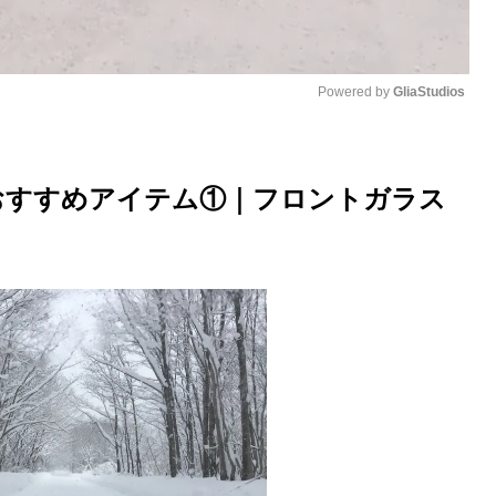
Powered by 
GliaStudios
M
u
おすすめアイテム①｜フロントガラス
t
e