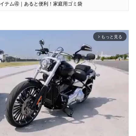
イテム④｜あると便利！家庭用ゴミ袋
もっと見る
arrow_forward_ios