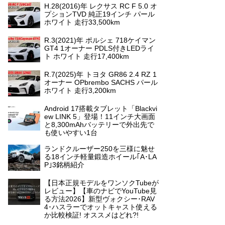
H.28(2016)年 レクサス RC F 5.0 オ
プションTVD 純正19インチ パール
ホワイト 走行33,500km
R.3(2021)年 ポルシェ 718ケイマン
GT4 1オーナー PDLS付きLEDライ
ト ホワイト 走行17,400km
R.7(2025)年 トヨタ GR86 2.4 RZ 1
オーナー OPbrembo SACHS パール
ホワイト 走行3,200km
Android 17搭載タブレット「Blackvi
ew LINK 5」登場！11インチ大画面
と8,300mAhバッテリーで外出先で
も使いやすい1台
ランドクルーザー250を三様に魅せ
る18インチ軽量鍛造ホイール｢A･LA
P｣3銘柄紹介
【日本正規モデルをワンソクTubeが
レビュー】【車のナビでYouTube見
る方法2026】新型ヴォクシー･RAV
4･ハスラーでオットキャスト使える
か比較検証! オススメはどれ?!