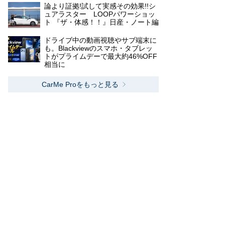
論より証拠!試して実感その効果!!シ
ュアラスター LOOPパワーショッ
ト 『ザ・体感！！』日産・ノート編
ドライブ中の動画視聴やサブ端末に
も。Blackviewのスマホ・タブレッ
トがプライムデーで最大約46%OFF
相当に
CarMe Proをもっと見る