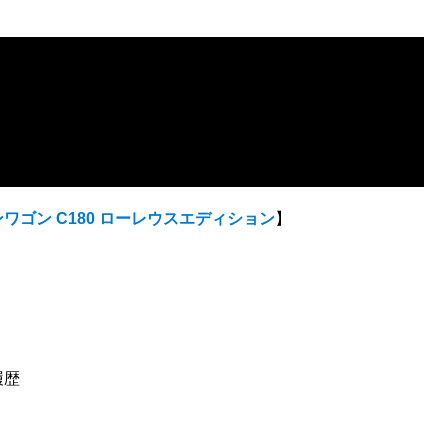
ワゴン C180 ローレウスエディション
】
履歴