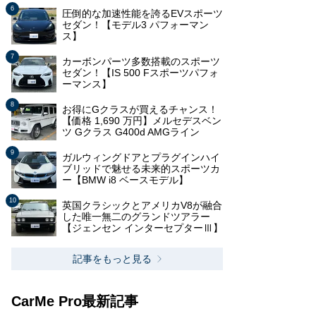
圧倒的な加速性能を誇るEVスポーツ
セダン！【モデル3 パフォーマン
ス】
カーボンパーツ多数搭載のスポーツ
セダン！【IS 500 Fスポーツパフォ
ーマンス】
お得にGクラスが買えるチャンス！
【価格 1,690 万円】メルセデスベン
ツ Gクラス G400d AMGライン
ガルウィングドアとプラグインハイ
ブリッドで魅せる未来的スポーツカ
ー【BMW i8 ベースモデル】
英国クラシックとアメリカV8が融合
した唯一無二のグランドツアラー
【ジェンセン インターセプターⅢ】
記事をもっと見る
CarMe Pro最新記事