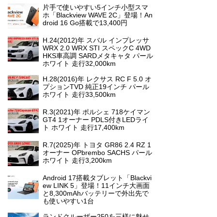
片手で使いやすい5インチ小型スマ
ホ「Blackview WAVE 2C」登場！An
droid 16 Go搭載で13,400円
H.24(2012)年 スバル インプレッサ
WRX 2.0 WRX STI スペックC 4WD
HKS車高調 SARDメタキャタ パール
ホワイト 走行32,000km
H.28(2016)年 レクサス RC F 5.0 オ
プションTVD 純正19インチ パール
ホワイト 走行33,500km
R.3(2021)年 ポルシェ 718ケイマン
GT4 1オーナー PDLS付きLEDライ
ト ホワイト 走行17,400km
R.7(2025)年 トヨタ GR86 2.4 RZ 1
オーナー OPbrembo SACHS パール
ホワイト 走行3,200km
Android 17搭載タブレット「Blackvi
ew LINK 5」登場！11インチ大画面
と8,300mAhバッテリーで外出先で
も使いやすい1台
ランドクルーザー250を三様に魅せ