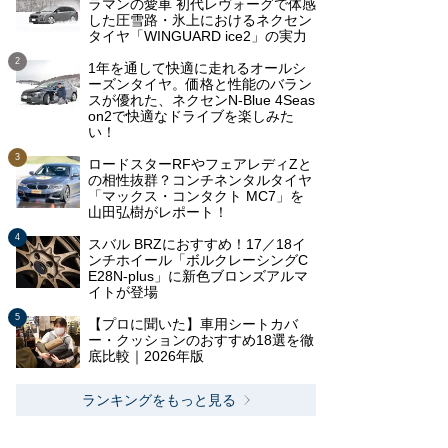
ラマンの愛車 初代レヴォーグで体感
した圧雪路・氷上におけるネクセン
タイヤ「WINGUARD ice2」の実力
1年を通して快適に走れるオールシ
ーズンタイヤ。価格と性能のバラン
スが優れた、ネクセンN-Blue 4Seas
on2で快適なドライブを楽しみた
い！
ロードスターRFやフェアレディZと
の相性抜群？コンチネンタルタイヤ
「マックス・コンタクト MC7」を
山田弘樹がレポート！
スバル BRZにおすすめ！17／18イ
ンチホイール「ボルクレーシングC
E28N-plus」に新色ブロンズアルマ
イトが登場
【プロに聞いた】車用シートカバ
ー・クッションのおすすめ18選を徹
底比較｜2026年版
ランキングをもっと見る