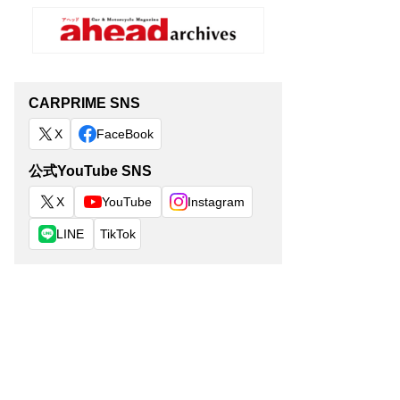
CARPRIME SNS
X
FaceBook
公式YouTube SNS
X
YouTube
Instagram
LINE
TikTok