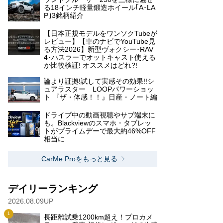
る18インチ軽量鍛造ホイール｢A･LA
P｣3銘柄紹介
【日本正規モデルをワンソクTubeが
レビュー】【車のナビでYouTube見
る方法2026】新型ヴォクシー･RAV
4･ハスラーでオットキャスト使える
か比較検証! オススメはどれ?!
論より証拠!試して実感その効果!!シ
ュアラスター LOOPパワーショッ
ト 『ザ・体感！！』日産・ノート編
ドライブ中の動画視聴やサブ端末に
も。Blackviewのスマホ・タブレッ
トがプライムデーで最大約46%OFF
相当に
CarMe Proをもっと見る
デイリーランキング
2026.08.09UP
長距離試乗1200km超え！プロカメ