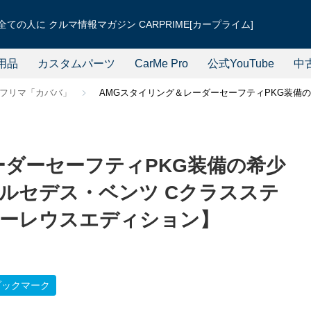
ての人に クルマ情報マガジン CARPRIME[カープライム]
用品
カスタムパーツ
CarMe Pro
公式YouTube
中
フリマ「カババ」
AMGスタイリング＆レーダーセーフティPKG装備の
ーダーセーフティPKG装備の希少
ルセデス・ベンツ Cクラスステ
 ローレウスエディション】
ブックマーク