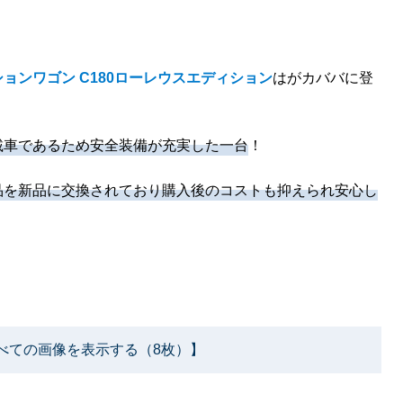
ョンワゴン C180ローレウスエディション
はがカババに登
載車であるため安全装備が充実した一台
！
品を新品に交換されており購入後のコストも抑えられ安心し
べての画像を表示する（8枚）】