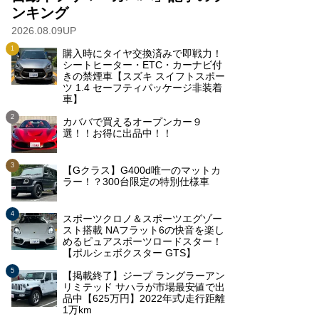
ンキング
2026.08.09UP
購入時にタイヤ交換済みで即戦力！
シートヒーター・ETC・カーナビ付
きの禁煙車【スズキ スイフトスポー
ツ 1.4 セーフティパッケージ非装着
車】
カババで買えるオープンカー９
選！！お得に出品中！！
【Gクラス】G400d唯一のマットカ
ラー！？300台限定の特別仕様車
スポーツクロノ＆スポーツエグゾー
スト搭載 NAフラット6の快音を楽し
めるピュアスポーツロードスター！
【ポルシェボクスター GTS】
【掲載終了】ジープ ラングラーアン
リミテッド サハラが市場最安値で出
品中【625万円】2022年式/走行距離
1万km