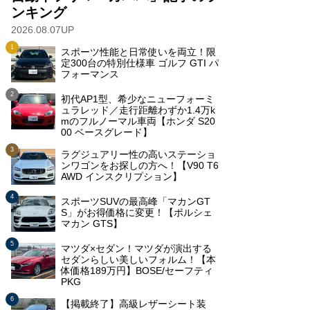
ンキング
2026.08.07UP
スポーツ性能と日常使いを両立！限
定300台の特別仕様車 ゴルフ GTI パ
フォーマンス
初代AP1型、希少なニューフォーミ
ュラレッド／走行距離わずか1.4万k
mのフルノーマル車両【ホンダ S20
00 ベースグレード】
ラグジュアリー性の高いステーショ
ンワゴンをお探しの方へ！【V90 T6
AWD インスクリプション】
スポーツSUVの最高峰「マカンGT
S」がお得価格に変更！【ポルシェ
マカン GTS】
マツダ×セダン！マツダが演出する
セダンらしい美しいフォルム！【本
体価格189万円】BOSE/セーフティ
PKG
【掲載終了】高級レザーシート装