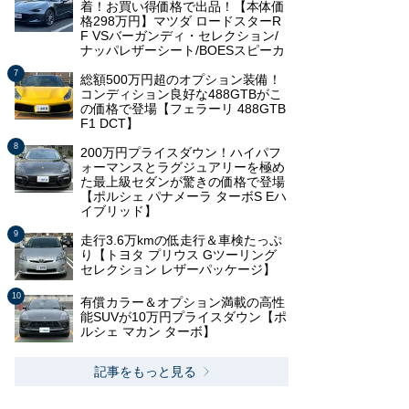
着！お買い得価格で出品！【本体価
格298万円】マツダ ロードスターR
F VSバーガンディ・セレクション/
ナッパレザーシート/BOESスピーカ
総額500万円超のオプション装備！
コンディション良好な488GTBがこ
の価格で登場【フェラーリ 488GTB
F1 DCT】
200万円プライスダウン！ハイパフ
ォーマンスとラグジュアリーを極め
た最上級セダンが驚きの価格で登場
【ポルシェ パナメーラ ターボS Eハ
イブリッド】
走行3.6万kmの低走行＆車検たっぷ
り【トヨタ プリウス Gツーリング
セレクション レザーパッケージ】
有償カラー＆オプション満載の高性
能SUVが10万円プライスダウン【ポ
ルシェ マカン ターボ】
記事をもっと見る