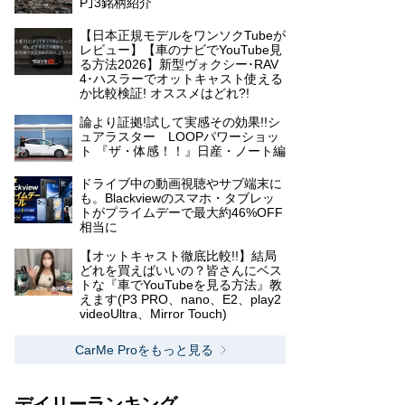
P｣3銘柄紹介
【日本正規モデルをワンソクTubeが
レビュー】【車のナビでYouTube見
る方法2026】新型ヴォクシー･RAV
4･ハスラーでオットキャスト使える
か比較検証! オススメはどれ?!
論より証拠!試して実感その効果!!シ
ュアラスター LOOPパワーショッ
ト 『ザ・体感！！』日産・ノート編
ドライブ中の動画視聴やサブ端末に
も。Blackviewのスマホ・タブレッ
トがプライムデーで最大約46%OFF
相当に
【オットキャスト徹底比較!!】結局
どれを買えばいいの？皆さんにベス
トな『車でYouTubeを見る方法』教
えます(P3 PRO、nano、E2、play2
videoUltra、Mirror Touch)
CarMe Proをもっと見る
デイリーランキング