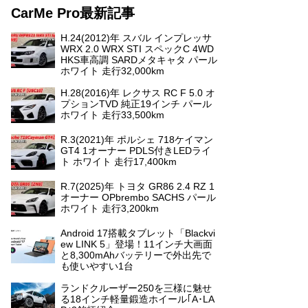
CarMe Pro最新記事
H.24(2012)年 スバル インプレッサ
WRX 2.0 WRX STI スペックC 4WD
HKS車高調 SARDメタキャタ パール
ホワイト 走行32,000km
H.28(2016)年 レクサス RC F 5.0 オ
プションTVD 純正19インチ パール
ホワイト 走行33,500km
R.3(2021)年 ポルシェ 718ケイマン
GT4 1オーナー PDLS付きLEDライ
ト ホワイト 走行17,400km
R.7(2025)年 トヨタ GR86 2.4 RZ 1
オーナー OPbrembo SACHS パール
ホワイト 走行3,200km
Android 17搭載タブレット「Blackvi
ew LINK 5」登場！11インチ大画面
と8,300mAhバッテリーで外出先で
も使いやすい1台
ランドクルーザー250を三様に魅せ
る18インチ軽量鍛造ホイール｢A･LA