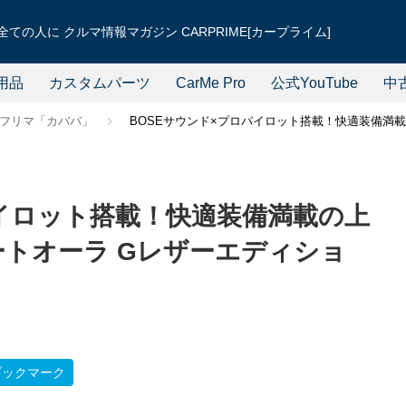
ての人に クルマ情報マガジン CARPRIME[カープライム]
用品
カスタムパーツ
CarMe Pro
公式YouTube
中
フリマ「カババ」
BOSEサウンド×プロパイロット搭載！快適装備満
パイロット搭載！快適装備満載の上
ートオーラ Gレザーエディショ
ブックマーク