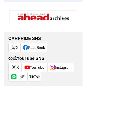
CARPRIME SNS
X
FaceBook
公式YouTube SNS
X
YouTube
Instagram
LINE
TikTok