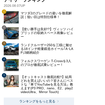
2026.08.07UP
マツダ2のグレードの違いを徹底解
説｜狙い目は特別仕様車！
【使い勝手は良好!?】ヴィッツ ハイ
ブリッドの収納スペース画像レビュ
ー
ランドクルーザー250を三様に魅せ
る18インチ軽量鍛造ホイール｢A･LA
P｣3銘柄紹介
フォルクスワーゲン T-Crossを3人
のプロが徹底試乗レビュー！
【オットキャスト徹底比較!!】結局
どれを買えばいいの？皆さんにベス
トな『車でYouTubeを見る方法』教
えます(P3 PRO、nano、E2、play2
videoUltra、Mirror Touch)
ランキングをもっと見る