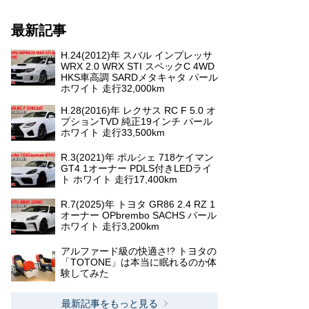
最新記事
H.24(2012)年 スバル インプレッサ
WRX 2.0 WRX STI スペックC 4WD
HKS車高調 SARDメタキャタ パール
ホワイト 走行32,000km
H.28(2016)年 レクサス RC F 5.0 オ
プションTVD 純正19インチ パール
ホワイト 走行33,500km
R.3(2021)年 ポルシェ 718ケイマン
GT4 1オーナー PDLS付きLEDライ
ト ホワイト 走行17,400km
R.7(2025)年 トヨタ GR86 2.4 RZ 1
オーナー OPbrembo SACHS パール
ホワイト 走行3,200km
アルファード級の快適さ!? トヨタの
「TOTONE」は本当に眠れるのか体
験してみた
最新記事をもっと見る