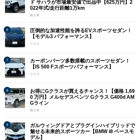
ド サハラが市場最安値で出品中【625万円】2
022年式/走行距離1万km
輸入車
圧倒的な加速性能を誇るEVスポーツセダン！
【モデル3 パフォーマンス】
クルマ
カーボンパーツ多数搭載のスポーツセダン！
【IS 500 Fスポーツパフォーマンス】
クルマ
お得にGクラスが買えるチャンス！【価格 1,69
0 万円】メルセデスベンツ Gクラス G400d AM
Gライン
輸入車
ガルウィングドアとプラグインハイブリッドで
魅せる未来的スポーツカー【BMW i8 ベースモ
デル】