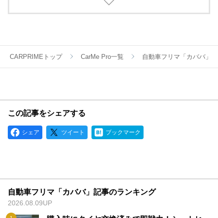
名義変更、陸送など面倒な手続きは全てカババが仲介します。
YouTubeなど様々な媒体で個人売買ならではのお買い得・掘り
出し車両情報をお届けします。
CARPRIMEトップ
CarMe Pro一覧
自動車フリマ「カババ」
この記事をシェアする
シェア
ツイート
ブックマーク
自動車フリマ「カババ」記事のランキング
2026.08.09UP