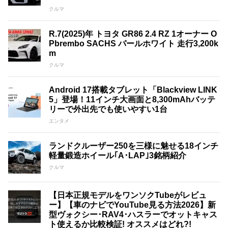
クルマ
R.7(2025)年 トヨタ GR86 2.4 RZ 1オーナー O
Pbrembo SACHS パールホワイト 走行3,200k
m
クルマ
Android 17搭載タブレット「Blackview LINK
5」登場！11インチ大画面と8,300mAhバッテ
リーで外出先でも使いやすい1台
エンタメ
ランドクルーザー250を三様に魅せる18インチ
軽量鍛造ホイール｢A･LAP｣3銘柄紹介
クルマ
【日本正規モデルをワンソクTubeがレビュ
ー】【車のナビでYouTube見る方法2026】新
型ヴォクシー･RAV4･ハスラーでオットキャス
ト使えるか比較検証! オススメはどれ?!