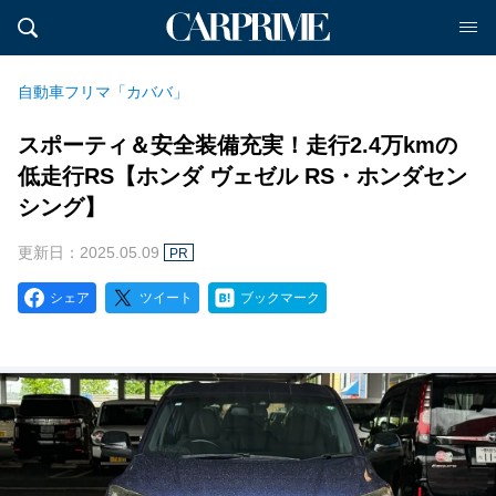
自動車フリマ「カババ」
スポーティ＆安全装備充実！走行2.4万kmの
低走行RS【ホンダ ヴェゼル RS・ホンダセン
シング】
更新日：2025.05.09
PR
シェア
ツイート
ブックマーク