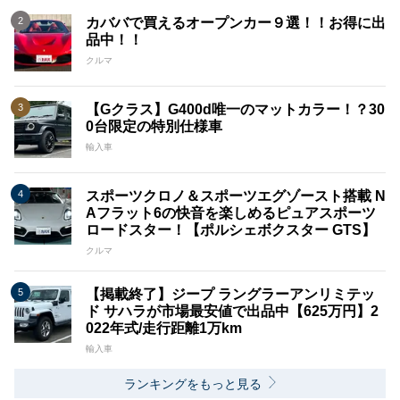
カババで買えるオープンカー９選！！お得に出
品中！！
クルマ
【Gクラス】G400d唯一のマットカラー！？30
0台限定の特別仕様車
輸入車
スポーツクロノ＆スポーツエグゾースト搭載 N
Aフラット6の快音を楽しめるピュアスポーツ
ロードスター！【ポルシェボクスター GTS】
クルマ
【掲載終了】ジープ ラングラーアンリミテッ
ド サハラが市場最安値で出品中【625万円】2
022年式/走行距離1万km
輸入車
ランキングをもっと見る