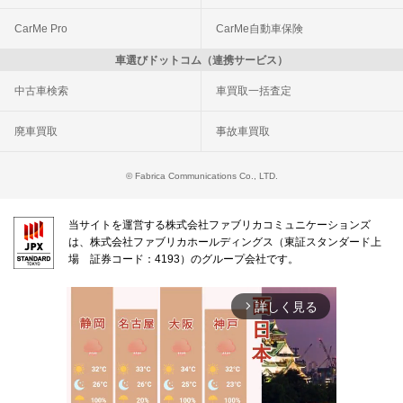
CarMe Pro
CarMe自動車保険
車選びドットコム（連携サービス）
中古車検索
車買取一括査定
廃車買取
事故車買取
© Fabrica Communications Co., LTD.
当サイトを運営する株式会社ファブリカコミュニケーションズ
は、株式会社ファブリカホールディングス（東証スタンダード上
場 証券コード：4193）のグループ会社です。
詳しく見る
arrow_forward_ios