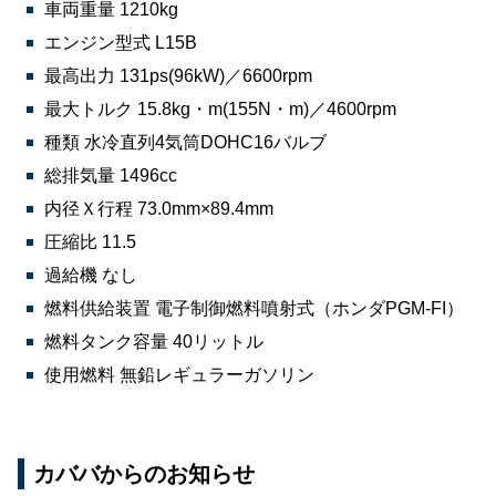
車両重量 1210kg
エンジン型式 L15B
最高出力 131ps(96kW)／6600rpm
最大トルク 15.8kg・m(155N・m)／4600rpm
種類 水冷直列4気筒DOHC16バルブ
総排気量 1496cc
内径Ｘ行程 73.0mm×89.4mm
圧縮比 11.5
過給機 なし
燃料供給装置 電子制御燃料噴射式（ホンダPGM-FI）
燃料タンク容量 40リットル
使用燃料 無鉛レギュラーガソリン
カババからのお知らせ