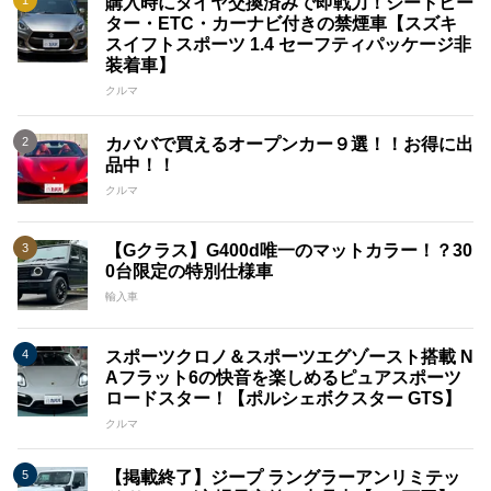
購入時にタイヤ交換済みで即戦力！シートヒー
ター・ETC・カーナビ付きの禁煙車【スズキ
スイフトスポーツ 1.4 セーフティパッケージ非
装着車】
クルマ
カババで買えるオープンカー９選！！お得に出
品中！！
クルマ
【Gクラス】G400d唯一のマットカラー！？30
0台限定の特別仕様車
輸入車
スポーツクロノ＆スポーツエグゾースト搭載 N
Aフラット6の快音を楽しめるピュアスポーツ
ロードスター！【ポルシェボクスター GTS】
クルマ
【掲載終了】ジープ ラングラーアンリミテッ