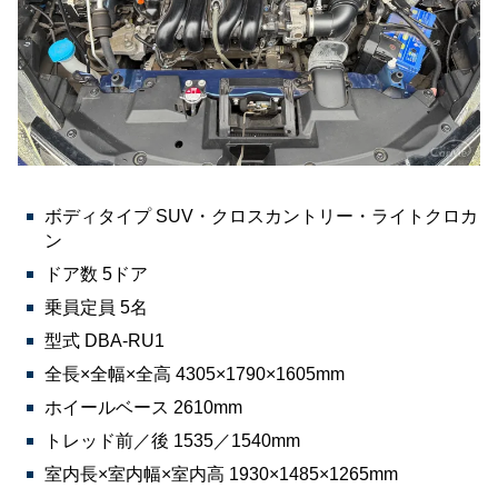
ボディタイプ SUV・クロスカントリー・ライトクロカ
ン
ドア数 5ドア
乗員定員 5名
型式 DBA-RU1
全長×全幅×全高 4305×1790×1605mm
ホイールベース 2610mm
トレッド前／後 1535／1540mm
室内長×室内幅×室内高 1930×1485×1265mm