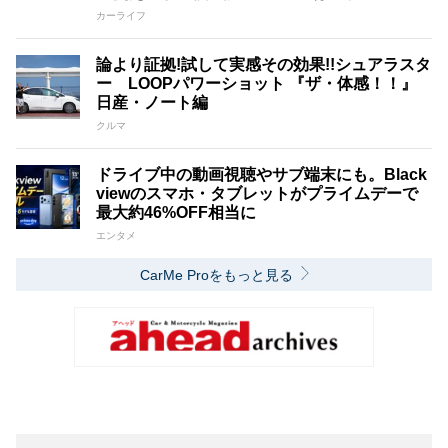
カーライフ
論より証拠!試して実感その効果!!シュアラスタ
ー LOOPパワーショット 『ザ・体感！！』
日産・ノート編
クルマ
ドライブ中の動画視聴やサブ端末にも。Black
viewのスマホ・タブレットがプライムデーで
最大約46%OFF相当に
エンタメ
CarMe Proをもっと見る