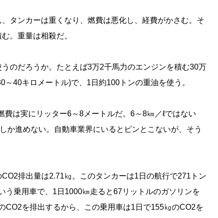
ん、タンカーは重くなり、燃費は悪化し、経費がかさむ。そ
積む。重量は相殺だ。
うのだろうか。たとえば3万2千馬力のエンジンを積む30万
0～40キロメートル)で、1日約100トンの重油を使う。
。燃費は実にリッター6～8メートルだ。6～8㎞／ℓではない
ルしか進めない。自動車業界にいるとピンとこないが、そう
O2排出量は2.71㎏。このタンカーは1日の航行で271トン
いう乗用車で、1日1000㎞走ると67リットルのガソリンを
のCO2を排出するから、この乗用車は1日で155㎏のCO2を