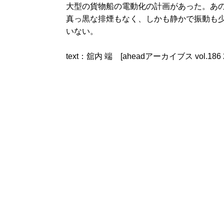
大型の貨物船の電動化の計画があった。あ
真っ黒な排煙もなく、しかも静かで振動も
いない。
text：舘内 端 [aheadアーカイブス vol.186