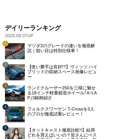
デイリーランキング
2026.08.07UP
マツダ2のグレードの違いを徹底解
説｜狙い目は特別仕様車！
【使い勝手は良好!?】ヴィッツ ハイ
ブリッドの収納スペース画像レビュ
ー
ランドクルーザー250を三様に魅せ
る18インチ軽量鍛造ホイール｢A･LA
P｣3銘柄紹介
フォルクスワーゲン T-Crossを3人
のプロが徹底試乗レビュー！
【オットキャスト徹底比較!!】結局
どれを買えばいいの？皆さんにベス