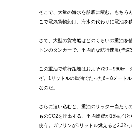
そこで、大量の海水を船底に積む。もちろ
こで電気貨物船は、海水の代わりに電池を
さて、大型の貨物船はどのくらいの重油を使
トンのタンカーで、平均的な航行速度(時速3
この重油で航行距離はおよそ720～960㎞
ぞ。1リットルの重油でたった6～8メート
なのだ。
さらに追い込むと、重油のリッター当たりのC
ものCO2を排出する。平均燃費が15㎞／ℓと
使う。ガソリンが1リットル燃えると2.32㎏