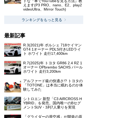
トな『車でYouTubeを見る方法』教
えます(P3 PRO、nano、E2、play2
videoUltra、Mirror Touch)
ランキングをもっと見る
最新記事
R.3(2021)年 ポルシェ 718ケイマン
GT4 1オーナー PDLS付きLEDライ
ト ホワイト 走行17,400km
R.7(2025)年 トヨタ GR86 2.4 RZ 1
オーナー OPbrembo SACHS パール
ホワイト 走行3,200km
アルファード級の快適さ!? トヨタの
「TOTONE」は本当に眠れるのか体
験してみた
シトロエン 新型「C3 AIRCROSS H
YBRID」を発売。国内唯一のBセグ
メントSUV・3列7人乗りを実現
「グライダーの滑空感」が開発の原