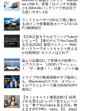
Android 17搭載タブレット「Blackvi
ew LINK 5」登場！11インチ大画面
と8,300mAhバッテリーで外出先で
も使いやすい1台
ランドクルーザー250を三様に魅せ
る18インチ軽量鍛造ホイール｢A･LA
P｣3銘柄紹介
【日本正規モデルをワンソクTubeが
レビュー】【車のナビでYouTube見
る方法2026】新型ヴォクシー･RAV
4･ハスラーでオットキャスト使える
か比較検証! オススメはどれ?!
論より証拠!試して実感その効果!!シ
ュアラスター LOOPパワーショッ
ト 『ザ・体感！！』日産・ノート編
ドライブ中の動画視聴やサブ端末に
も。Blackviewのスマホ・タブレッ
トがプライムデーで最大約46%OFF
相当に
【オットキャスト徹底比較!!】結局
どれを買えばいいの？皆さんにベス
トな『車でYouTubeを見る方法』教
えます(P3 PRO、nano、E2、play2