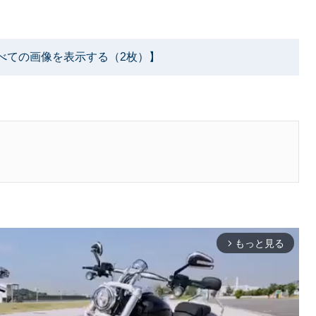
べての画像を表示する（2枚）】
もっと見る
arrow_forward_ios