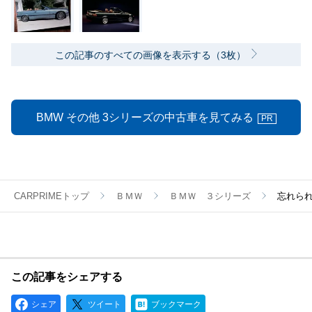
この記事のすべての画像を表示する（3枚）
BMW その他 3シリーズの中古車を見てみる
PR
CARPRIMEトップ
ＢＭＷ
ＢＭＷ ３シリーズ
忘れられな
この記事をシェアする
シェア
ツイート
ブックマーク