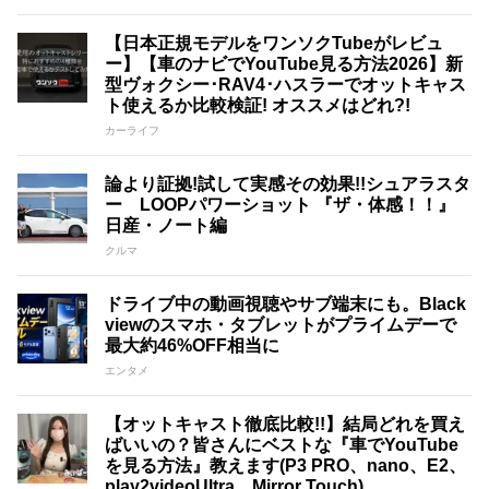
【日本正規モデルをワンソクTubeがレビュ
ー】【車のナビでYouTube見る方法2026】新
型ヴォクシー･RAV4･ハスラーでオットキャス
ト使えるか比較検証! オススメはどれ?!
カーライフ
論より証拠!試して実感その効果!!シュアラスタ
ー LOOPパワーショット 『ザ・体感！！』
日産・ノート編
クルマ
ドライブ中の動画視聴やサブ端末にも。Black
viewのスマホ・タブレットがプライムデーで
最大約46%OFF相当に
エンタメ
【オットキャスト徹底比較!!】結局どれを買え
ばいいの？皆さんにベストな『車でYouTube
を見る方法』教えます(P3 PRO、nano、E2、
play2videoUltra、Mirror Touch)