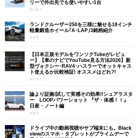
リーで外出先でも使いやすい1台
エンタメ
ランドクルーザー250を三様に魅せる18インチ
軽量鍛造ホイール｢A･LAP｣3銘柄紹介
クルマ
【日本正規モデルをワンソクTubeがレビュ
ー】【車のナビでYouTube見る方法2026】新
型ヴォクシー･RAV4･ハスラーでオットキャス
ト使えるか比較検証! オススメはどれ?!
カーライフ
論より証拠!試して実感その効果!!シュアラスタ
ー LOOPパワーショット 『ザ・体感！！』
日産・ノート編
クルマ
ドライブ中の動画視聴やサブ端末にも。Black
viewのスマホ・タブレットがプライムデーで