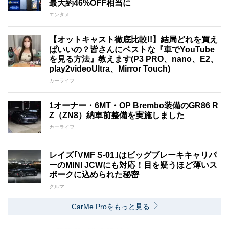
最大約46%OFF相当に
エンタメ
【オットキャスト徹底比較!!】結局どれを買え
ばいいの？皆さんにベストな『車でYouTube
を見る方法』教えます(P3 PRO、nano、E2、
play2videoUltra、Mirror Touch)
カーライフ
1オーナー・6MT・OP Brembo装備のGR86 R
Z（ZN8）納車前整備を実施しました
カーライフ
レイズ｢VMF S-01｣はビッグブレーキキャリパ
ーのMINI JCWにも対応！目を疑うほど薄いス
ポークに込められた秘密
クルマ
CarMe Proをもっと見る