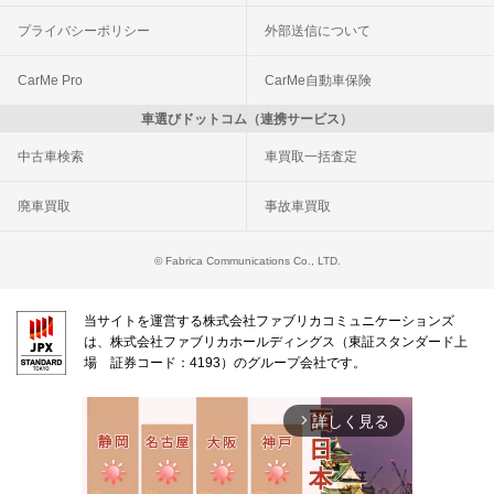
プライバシーポリシー
外部送信について
CarMe Pro
CarMe自動車保険
車選びドットコム（連携サービス）
中古車検索
車買取一括査定
廃車買取
事故車買取
© Fabrica Communications Co., LTD.
当サイトを運営する株式会社ファブリカコミュニケーションズ
は、株式会社ファブリカホールディングス（東証スタンダード上
場 証券コード：4193）のグループ会社です。
詳しく見る
arrow_forward_ios