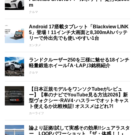
m
クルマ
Android 17搭載タブレット「Blackview LINK
5」登場！11インチ大画面と8,300mAhバッテ
リーで外出先でも使いやすい1台
エンタメ
ランドクルーザー250を三様に魅せる18インチ
軽量鍛造ホイール｢A･LAP｣3銘柄紹介
クルマ
【日本正規モデルをワンソクTubeがレビュ
ー】【車のナビでYouTube見る方法2026】新
型ヴォクシー･RAV4･ハスラーでオットキャス
ト使えるか比較検証! オススメはどれ?!
カーライフ
論より証拠!試して実感その効果!!シュアラスタ
ー LOOPパワーショット 『ザ・体感！！』