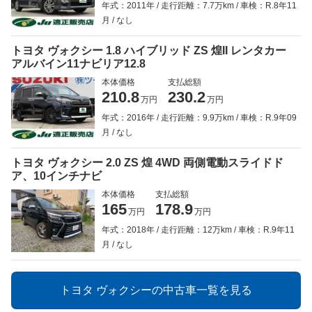
年式：2011年
走行距離：7.7万km
車検：R.8年11
月
なし
トヨタ ヴォクシー 1.8 ハイブリッド ZS 煌II レンタカー
アルバイン11ナビリア12.8
本体価格
支払総額
210.8
230.2
万円
万円
年式：2016年
走行距離：9.9万km
車検：R.9年09
月
なし
トヨタ ヴォクシー 2.0 ZS 煌 4WD 両側電動スライドド
ア、10インチナビ
本体価格
支払総額
165
178.9
万円
万円
年式：2018年
走行距離：12万km
車検：R.9年11
月
なし
トヨタ ヴォクシーの中古車一覧を見る