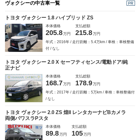
ヴォクシーの中古車一覧
PR
トヨタ ヴォクシー 1.8 ハイブリッド ZS
本体価格
支払総額
205.8
215.8
万円
万円
年式：2016年
走行距離：5.4万km
車検：車検整備
付
なし
トヨタ ヴォクシー 2.0 X セーフティセンス/電動ドア/純
正ナビ
本体価格
支払総額
168.7
178.9
万円
万円
年式：2017年
走行距離：5万km
車検：車検整備付
なし
トヨタ ヴォクシー 2.0 ZS 煌II レンタカーナビBカメラ
両側パワスラPスタ
本体価格
支払総額
89.8
105
万円
万円