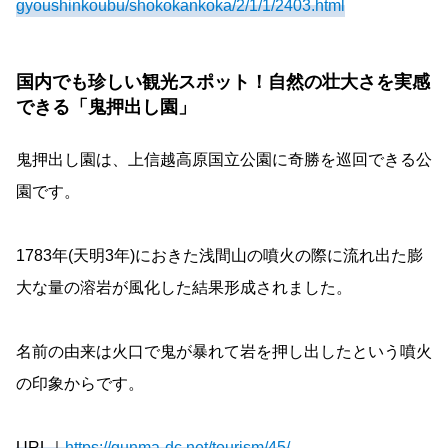
gyoushinkoubu/shokokankoka/2/1/1/2403.html
国内でも珍しい観光スポット！自然の壮大さを実感
できる「鬼押出し園」
鬼押出し園は、上信越高原国立公園に奇勝を巡回できる公
園です。
1783年(天明3年)におきた浅間山の噴火の際に流れ出た膨
大な量の溶岩が風化した結果形成されました。
名前の由来は火口で鬼が暴れて岩を押し出したという噴火
の印象からです。
URL｜
https://gunma-dc.net/tourism/45/