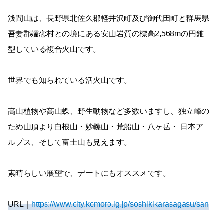
浅間山は、長野県北佐久郡軽井沢町及び御代田町と群馬県
吾妻郡嬬恋村との境にある安山岩質の標高2,568mの円錐
型している複合火山です。
世界でも知られている活火山です。
高山植物や高山蝶、野生動物など多数いますし、独立峰の
ため山頂より白根山・妙義山・荒船山・八ヶ岳・ 日本ア
ルプス、そして富士山も見えます。
素晴らしい展望で、デートにもオススメです。
URL｜
https://www.city.komoro.lg.jp/soshikikarasagasu/san