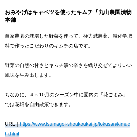
おみやげはキャベツを使ったキムチ「丸山農園漬物
本舗」
自家農園の栽培した野菜を使って、極力減農薬、減化学肥
料で作ったこだわりのキムチの店です。
野菜の自然の甘さとキムチ漬の辛さを織り交ぜてよりいい
風味を生み出します。
ちなみに、４～10月のシーズン中に園内の「花ごよみ」
では花畑を自由散策できます。
URL｜
https://www.tsumagoi-shoukoukai.jp/tokusan/kimuc
hi.html