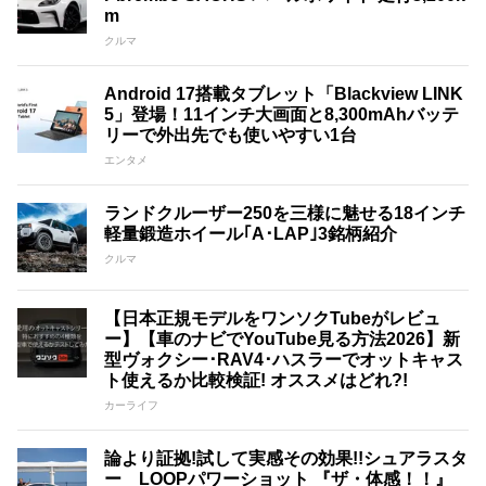
m
クルマ
Android 17搭載タブレット「Blackview LINK
5」登場！11インチ大画面と8,300mAhバッテ
リーで外出先でも使いやすい1台
エンタメ
ランドクルーザー250を三様に魅せる18インチ
軽量鍛造ホイール｢A･LAP｣3銘柄紹介
クルマ
【日本正規モデルをワンソクTubeがレビュ
ー】【車のナビでYouTube見る方法2026】新
型ヴォクシー･RAV4･ハスラーでオットキャス
ト使えるか比較検証! オススメはどれ?!
カーライフ
論より証拠!試して実感その効果!!シュアラスタ
ー LOOPパワーショット 『ザ・体感！！』