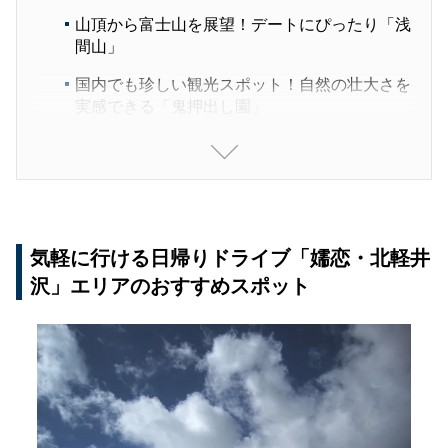
山頂から富士山を展望！デートにぴったり「浅
間山」
国内でも珍しい観光スポット！自然の壮大さを
実感できる「鬼押出し園」
絶景の中を走れる「万座ハイウェー」
釣りと湖畔散策でのんびり「バラギ湖」
地酒試飲とグルメで大満足「浅間酒造観光セン
ター」
気軽に行ける日帰りドライブ「嬬恋・北軽井
おみやげはキャベツを使ったキムチ「丸山農園
沢」エリアのおすすめスポット
漬物本舗」
周辺おすすめ宿泊施設