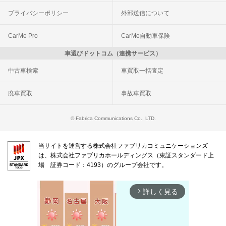
プライバシーポリシー
外部送信について
CarMe Pro
CarMe自動車保険
車選びドットコム（連携サービス）
中古車検索
車買取一括査定
廃車買取
事故車買取
© Fabrica Communications Co., LTD.
当サイトを運営する株式会社ファブリカコミュニケーションズ
は、株式会社ファブリカホールディングス（東証スタンダード上
場 証券コード：4193）のグループ会社です。
詳しく見る
arrow_forward_ios