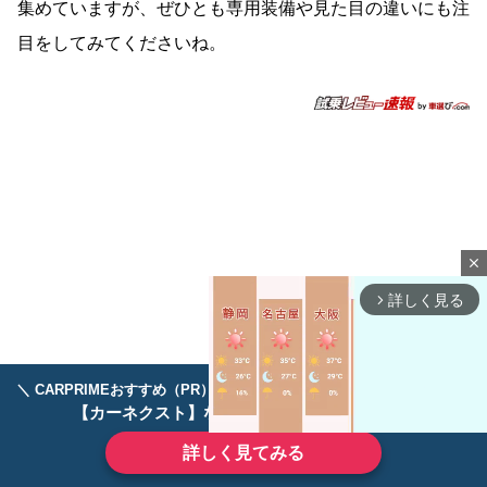
集めていますが、ぜひとも専用装備や見た目の違いにも注
目をしてみてくださいね。
close
詳しく見る
arrow_forward_ios
＼ CARPRIMEおすすめ（PR） ／
ディーラーで手放すのはもったいない！
【カーネクスト】ならどんなクルマも高価買取
詳しく見てみる