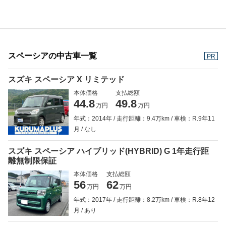
スペーシアの中古車一覧
PR
スズキ スペーシア X リミテッド
本体価格
支払総額
44.8
49.8
万円
万円
年式：2014年
走行距離：9.4万km
車検：R.9年11
月
なし
スズキ スペーシア ハイブリッド(HYBRID) G 1年走行距
離無制限保証
本体価格
支払総額
56
62
万円
万円
年式：2017年
走行距離：8.2万km
車検：R.8年12
月
あり