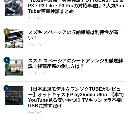
【2026年最新・実車検証】OTTOCAST E2 &
P3・P3 Lite・P3 Proの対応車種は？人気You
Tuber実車検証まとめ
カーライフ
スズキ スペーシアの収納機能は利便性が高
い！
ピックアップ
スズキ スペーシアのシートアレンジを徹底解
説｜後部座席の倒し方は？
ピックアップ
【日本正規モデルをワンソクTUBEがレビュ
ー】オットキャストPlay2Video Ultra -【車で
YouTube見る安いやつ!】TVキャンセラ不要!
USBに挿すだけ
カーライフ