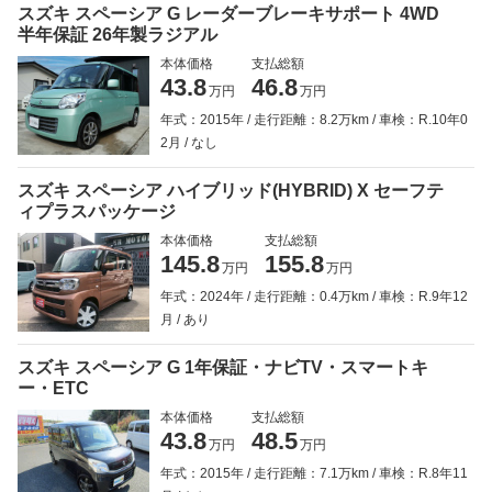
スズキ スペーシア G レーダーブレーキサポート 4WD
半年保証 26年製ラジアル
本体価格
支払総額
43.8
46.8
万円
万円
年式：2015年
走行距離：8.2万km
車検：R.10年0
2月
なし
スズキ スペーシア ハイブリッド(HYBRID) X セーフテ
ィプラスパッケージ
本体価格
支払総額
145.8
155.8
万円
万円
年式：2024年
走行距離：0.4万km
車検：R.9年12
月
あり
スズキ スペーシア G 1年保証・ナビTV・スマートキ
ー・ETC
本体価格
支払総額
43.8
48.5
万円
万円
年式：2015年
走行距離：7.1万km
車検：R.8年11