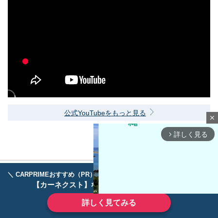
公式YouTubeをもっと見る
close
詳しく見る
arrow_forward_ios
＼ CARPRIMEおすすめ（PR） ／
ディーラーで手放すのはもったいない！
【カーネクスト】ならどんなクルマも高価買取
詳しく見てみる