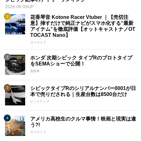
2026.08.09UP
花香琴音 Kotone Racer Vtuber ｜【売切注
意】挿すだけで純正ナビがスマホ化する“最新
アイテム”を徹底評価【オットキャストナノOT
TOCAST Nano】
カーライフ
ホンダ 次期シビック タイプRのプロトタイプ
をSEMAショーで公開！
国産車
シビックタイプRのシリアルナンバー0001が日
本で売りだされる｜生産台数は8500台だけ
ピックアップ
アメリカ高校生のクルマ事情！映画と現実は違
う?!
カーライフ