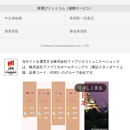
車選びドットコム（連携サービス）
中古車検索
車買取一括査定
廃車買取
事故車買取
© Fabrica Communications Co., LTD.
当サイトを運営する株式会社ファブリカコミュニケーションズ
は、株式会社ファブリカホールディングス（東証スタンダード上
場 証券コード：4193）のグループ会社です。
詳しく見る
arrow_forward_ios