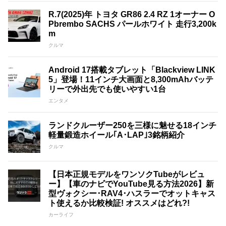
R.7(2025)年 トヨタ GR86 2.4 RZ 1オーナー O
Pbrembo SACHS パールホワイト 走行3,200k
m
クルマ
Android 17搭載タブレット「Blackview LINK
5」登場！11インチ大画面と8,300mAhバッテ
リーで外出先でも使いやすい1台
エンタメ
ランドクルーザー250を三様に魅せる18インチ
軽量鍛造ホイール｢A･LAP｣3銘柄紹介
クルマ
【日本正規モデルをワンソクTubeがレビュ
ー】【車のナビでYouTube見る方法2026】新
型ヴォクシー･RAV4･ハスラーでオットキャス
ト使えるか比較検証! オススメはどれ?!
カーライフ