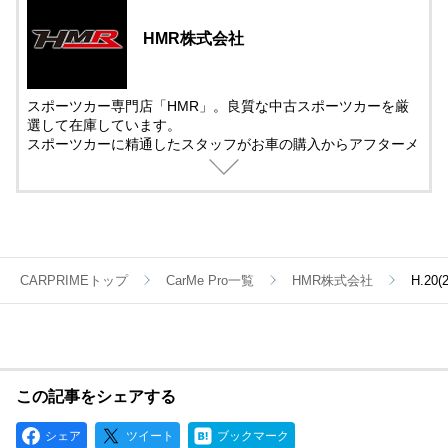
HMR株式会社
スポーツカー専門店「HMR」。良質な中古スポーツカーを厳
選して在庫しています。
スポーツカーに精通したスタッフがお車の購入からアフターメ
ンテナンス＆チューニングまでサポート。
中古車の販売では、動画を活用した車両紹介を取り入れていま
す。
遠方で車を観に来れない方でも安心して購入できるように細部
まで紹介しています。
CARPRIMEトップ
CarMe Pro一覧
HMR株式会社
H.20
この記事をシェアする
シェア
ツイート
ブックマーク