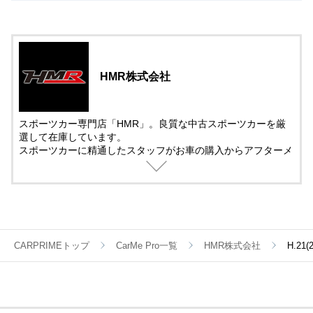
HMR株式会社
スポーツカー専門店「HMR」。良質な中古スポーツカーを厳
選して在庫しています。
スポーツカーに精通したスタッフがお車の購入からアフターメ
ンテナンス＆チューニングまでサポート。
中古車の販売では、動画を活用した車両紹介を取り入れていま
す。
遠方で車を観に来れない方でも安心して購入できるように細部
まで紹介しています。
CARPRIMEトップ
CarMe Pro一覧
HMR株式会社
H.2