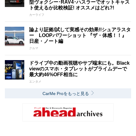
型ヴォクシー･RAV4･ハスラーでオットキャス
ト使えるか比較検証! オススメはどれ?!
カーライフ
論より証拠!試して実感その効果!!シュアラスタ
ー LOOPパワーショット 『ザ・体感！！』
日産・ノート編
クルマ
ドライブ中の動画視聴やサブ端末にも。Black
viewのスマホ・タブレットがプライムデーで
最大約46%OFF相当に
エンタメ
CarMe Proをもっと見る