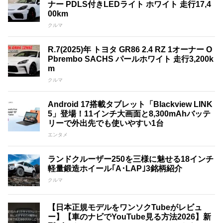
ナー PDLS付きLEDライト ホワイト 走行17,4
00km
クルマ
R.7(2025)年 トヨタ GR86 2.4 RZ 1オーナー O
Pbrembo SACHS パールホワイト 走行3,200k
m
クルマ
Android 17搭載タブレット「Blackview LINK
5」登場！11インチ大画面と8,300mAhバッテ
リーで外出先でも使いやすい1台
エンタメ
ランドクルーザー250を三様に魅せる18インチ
軽量鍛造ホイール｢A･LAP｣3銘柄紹介
クルマ
【日本正規モデルをワンソクTubeがレビュ
ー】【車のナビでYouTube見る方法2026】新