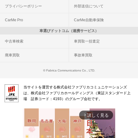
プライバシーポリシー
外部送信について
CarMe Pro
CarMe自動車保険
車選びドットコム（連携サービス）
中古車検索
車買取一括査定
廃車買取
事故車買取
© Fabrica Communications Co., LTD.
当サイトを運営する株式会社ファブリカコミュニケーションズ
は、株式会社ファブリカホールディングス（東証スタンダード上
場 証券コード：4193）のグループ会社です。
詳しく見る
arrow_forward_ios