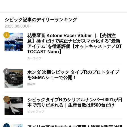
シビック記事のデイリーランキング
2026.08.09UP
花香琴音 Kotone Racer Vtuber ｜【売切注
意】挿すだけで純正ナビがスマホ化する“最新
アイテム”を徹底評価【オットキャストナノOT
TOCAST Nano】
カーライフ
ホンダ 次期シビック タイプRのプロトタイプ
をSEMAショーで公開！
国産車
シビックタイプRのシリアルナンバー0001が日
本で売りだされる｜生産台数は8500台だけ
ピックアップ