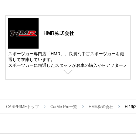
HMR株式会社
スポーツカー専門店「HMR」。良質な中古スポーツカーを厳
選して在庫しています。
スポーツカーに精通したスタッフがお車の購入からアフターメ
ンテナンス＆チューニングまでサポート。
中古車の販売では、動画を活用した車両紹介を取り入れていま
す。
遠方で車を観に来れない方でも安心して購入できるように細部
まで紹介しています。
CARPRIMEトップ
CarMe Pro一覧
HMR株式会社
H.19