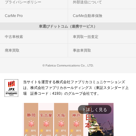
プライバシーポリシー
外部送信について
CarMe Pro
CarMe自動車保険
車選びドットコム（連携サービス）
中古車検索
車買取一括査定
廃車買取
事故車買取
© Fabrica Communications Co., LTD.
当サイトを運営する株式会社ファブリカコミュニケーションズ
は、株式会社ファブリカホールディングス（東証スタンダード上
場 証券コード：4193）のグループ会社です。
詳しく見る
arrow_forward_ios