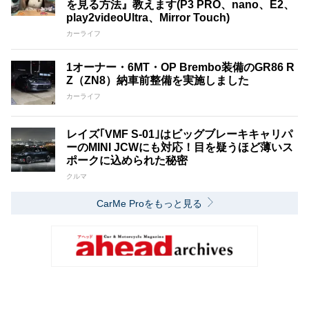
を見る方法』教えます(P3 PRO、nano、E2、
play2videoUltra、Mirror Touch)
カーライフ
1オーナー・6MT・OP Brembo装備のGR86 R
Z（ZN8）納車前整備を実施しました
カーライフ
レイズ｢VMF S-01｣はビッグブレーキキャリパ
ーのMINI JCWにも対応！目を疑うほど薄いス
ポークに込められた秘密
クルマ
CarMe Proをもっと見る