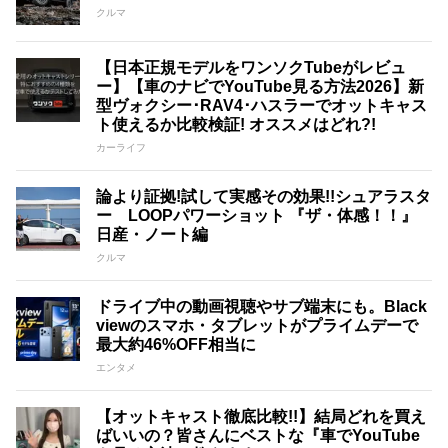
クルマ
【日本正規モデルをワンソクTubeがレビュ
ー】【車のナビでYouTube見る方法2026】新
型ヴォクシー･RAV4･ハスラーでオットキャス
ト使えるか比較検証! オススメはどれ?!
カーライフ
論より証拠!試して実感その効果!!シュアラスタ
ー LOOPパワーショット 『ザ・体感！！』
日産・ノート編
クルマ
ドライブ中の動画視聴やサブ端末にも。Black
viewのスマホ・タブレットがプライムデーで
最大約46%OFF相当に
エンタメ
【オットキャスト徹底比較!!】結局どれを買え
ばいいの？皆さんにベストな『車でYouTube