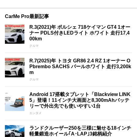
CarMe Pro最新記事
R.3(2021)年 ポルシェ 718ケイマン GT4 1オー
ナー PDLS付きLEDライト ホワイト 走行17,4
00km
クルマ
R.7(2025)年 トヨタ GR86 2.4 RZ 1オーナー O
Pbrembo SACHS パールホワイト 走行3,200k
m
クルマ
Android 17搭載タブレット「Blackview LINK
5」登場！11インチ大画面と8,300mAhバッテ
リーで外出先でも使いやすい1台
エンタメ
ランドクルーザー250を三様に魅せる18インチ
軽量鍛造ホイール｢A･LAP｣3銘柄紹介