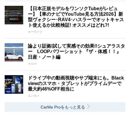
【日本正規モデルをワンソクTubeがレビュ
ー】【車のナビでYouTube見る方法2026】新
型ヴォクシー･RAV4･ハスラーでオットキャス
ト使えるか比較検証! オススメはどれ?!
カーライフ
論より証拠!試して実感その効果!!シュアラスタ
ー LOOPパワーショット 『ザ・体感！！』
日産・ノート編
クルマ
ドライブ中の動画視聴やサブ端末にも。Black
viewのスマホ・タブレットがプライムデーで
最大約46%OFF相当に
エンタメ
CarMe Proをもっと見る