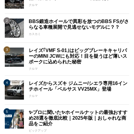
クルマ
BBS鍛造ホイールで異彩を放つのBBS FSがさ
らなる車種展開で見逃せないモデルに？？
カスカミ
レイズ｢VMF S-01｣はビッグブレーキキャリパ
ーのMINI JCWにも対応！目を疑うほど薄いス
ポークに込められた秘密
クルマ
レイズからスズキ ジムニー/シエラ専用16イン
チホイール「ベルサス VV25MX」登場
クルマ
✨プロに聞いた✨ホイールナットの最強おすす
め28選を徹底比較｜2025年版｜おしゃれな商
品をご紹介
ピックアップ