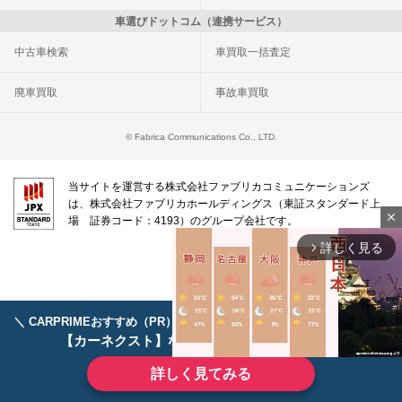
車選びドットコム（連携サービス）
中古車検索
車買取一括査定
廃車買取
事故車買取
© Fabrica Communications Co., LTD.
当サイトを運営する株式会社ファブリカコミュニケーションズ
は、株式会社ファブリカホールディングス（東証スタンダード上
close
場 証券コード：4193）のグループ会社です。
詳しく見る
arrow_forward_ios
＼ CARPRIMEおすすめ（PR） ／
ディーラーで手放すのはもったいない！
【カーネクスト】ならどんなクルマも高価買取
詳しく見てみる