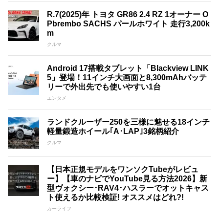
R.7(2025)年 トヨタ GR86 2.4 RZ 1オーナー O
Pbrembo SACHS パールホワイト 走行3,200k
m
クルマ
Android 17搭載タブレット「Blackview LINK
5」登場！11インチ大画面と8,300mAhバッテ
リーで外出先でも使いやすい1台
エンタメ
ランドクルーザー250を三様に魅せる18インチ
軽量鍛造ホイール｢A･LAP｣3銘柄紹介
クルマ
【日本正規モデルをワンソクTubeがレビュ
ー】【車のナビでYouTube見る方法2026】新
型ヴォクシー･RAV4･ハスラーでオットキャス
ト使えるか比較検証! オススメはどれ?!
カーライフ