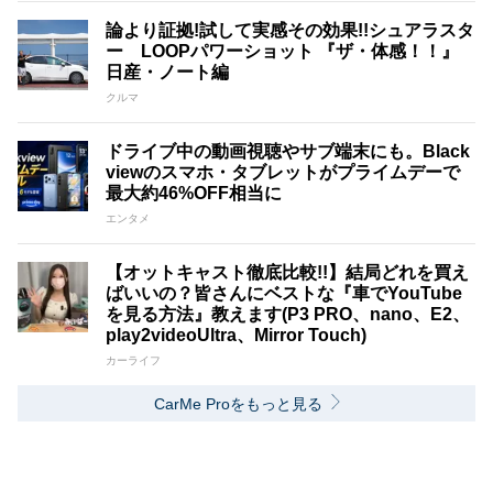
論より証拠!試して実感その効果!!シュアラスタ
ー LOOPパワーショット 『ザ・体感！！』
日産・ノート編
クルマ
ドライブ中の動画視聴やサブ端末にも。Black
viewのスマホ・タブレットがプライムデーで
最大約46%OFF相当に
エンタメ
【オットキャスト徹底比較!!】結局どれを買え
ばいいの？皆さんにベストな『車でYouTube
を見る方法』教えます(P3 PRO、nano、E2、
play2videoUltra、Mirror Touch)
カーライフ
CarMe Proをもっと見る