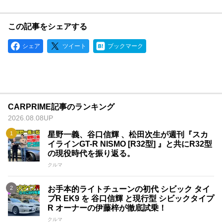
この記事をシェアする
シェア
ツイート
ブックマーク
CARPRIME記事のランキング
2026.08.08UP
星野一義、谷口信輝 、松田次生が週刊『スカ
イラインGT-R NISMO [R32型] 』と共にR32型
の現役時代を振り返る。
クルマ
お手本的ライトチューンの初代 シビック タイ
プR EK9 を 谷口信輝 と現行型 シビックタイプ
R オーナーの伊藤梓が徹底試乗！
クルマ