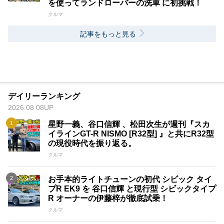
を使ってランドローバーの洗車 に初挑戦！
クルマ
記事をもっと見る
デイリーランキング
2026.08.08UP
星野一義、谷口信輝 、松田次生が週刊『スカ
イラインGT-R NISMO [R32型] 』と共にR32型
の現役時代を振り返る。
クルマ
お手本的ライトチューンの初代 シビック タイ
プR EK9 を 谷口信輝 と現行型 シビックタイプ
R オーナーの伊藤梓が徹底試乗！
クルマ