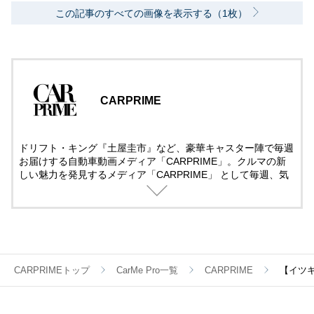
この記事のすべての画像を表示する（1枚）
CARPRIME
ドリフト・キング『土屋圭市』など、豪華キャスター陣で毎週
お届けする自動車動画メディア「CARPRIME」。クルマの新
しい魅力を発見するメディア「CARPRIME」 として毎週、気
になるクルマ、話題のクルマを取り上げ、クルマのある日常を
楽しむ全ての人へ、知的好奇心を満たすチャンネルを目指し、
様々なクルマ・企画を展開しています。国産・輸入車問わず長
編の徹底的な解説・レビューをしていきますので、ぜひチャン
ネル登録して頂けますと幸いです。
CARPRIMEトップ
CarMe Pro一覧
CARPRIME
【イツ