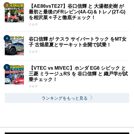
【AE86vsTE27】谷口信輝 と 大湯都史樹 が
最初と最後のFRレビン(4A-G)＆トレノ(2T-G)
を相沢菜々子と徹底チェック！
クルマ
谷口信輝 が テスラ サイバートラック をMT女
子 古畑星夏とサーキット全開で試乗！
クルマ
【VTEC vs MIVEC】ホンダ EG6 シビック と
三菱 ミラージュRS を 谷口信輝 と 織戸学が試
乗チェック！
クルマ
ランキングをもっと見る