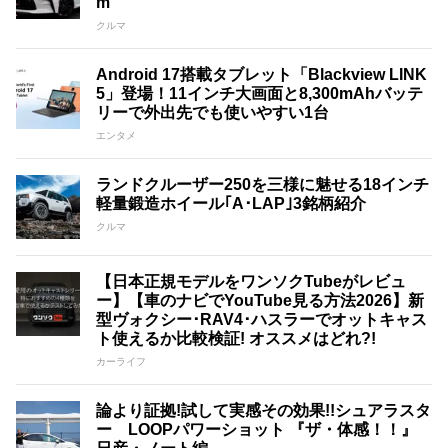
m
クルマ
Android 17搭載タブレット「Blackview LINK
5」登場！11インチ大画面と8,300mAhバッテ
リーで外出先でも使いやすい1台
エンタメ
ランドクルーザー250を三様に魅せる18インチ
軽量鍛造ホイール｢A･LAP｣3銘柄紹介
クルマ
【日本正規モデルをワンソクTubeがレビュ
ー】【車のナビでYouTube見る方法2026】新
型ヴォクシー･RAV4･ハスラーでオットキャス
ト使えるか比較検証! オススメはどれ?!
カーライフ
論より証拠!試して実感その効果!!シュアラスタ
ー LOOPパワーショット 『ザ・体感！！』