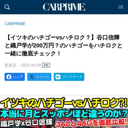
CARPRIME
【イツキのハチゴーvsハチロク？】谷口信輝
と織戸学が200万円？のハチゴーをハチロクと
一緒に徹底チェック！
更新日：2024.09.09
PR
シェア
ツイート
ブックマーク