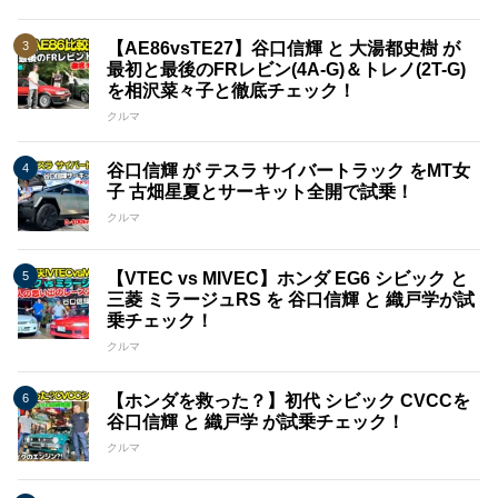
【AE86vsTE27】谷口信輝 と 大湯都史樹 が
最初と最後のFRレビン(4A-G)＆トレノ(2T-G)
を相沢菜々子と徹底チェック！
クルマ
谷口信輝 が テスラ サイバートラック をMT女
子 古畑星夏とサーキット全開で試乗！
クルマ
【VTEC vs MIVEC】ホンダ EG6 シビック と
三菱 ミラージュRS を 谷口信輝 と 織戸学が試
乗チェック！
クルマ
【ホンダを救った？】初代 シビック CVCCを
谷口信輝 と 織戸学 が試乗チェック！
クルマ