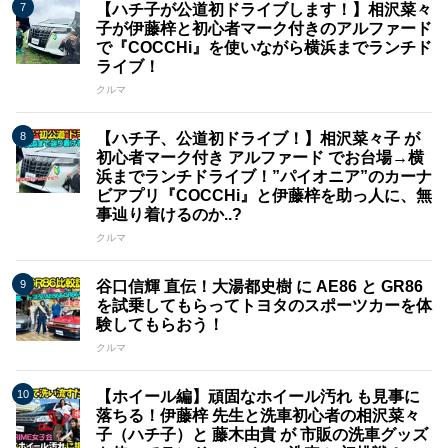
【ハチ子が公道初ドライブします！】相沢菜々
子が伊藤梓と初心者マーク付きのアルファード
で『COCCHi』を使いながら横浜までランチド
ライブ！
クルマ
【ハチ子、公道初ドライブ！】相沢菜々子 が
初心者マーク付き アルファード でお台場→横
浜までランチドライブ！”パイオニア”のカーナ
ビアプリ『COCCHi』と伊藤梓を助っ人に、無
事辿り着けるのか..?
クルマ
谷口信輝 直伝！大湯都史樹 に AE86 と GR86
を試乗してもらってトヨタのスポーツカーを体
験してもらおう！
クルマ
【ホイール編】頑固なホイール汚れ も見事に
落ちる！伊藤梓 先生と洗車初心者の相沢菜々
子（ハチ子）と 藤木由貴 が 市販の洗車グッズ