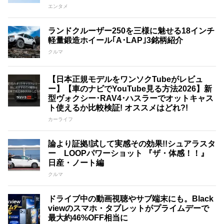
エンタメ
ランドクルーザー250を三様に魅せる18インチ
軽量鍛造ホイール｢A･LAP｣3銘柄紹介
クルマ
【日本正規モデルをワンソクTubeがレビュ
ー】【車のナビでYouTube見る方法2026】新
型ヴォクシー･RAV4･ハスラーでオットキャス
ト使えるか比較検証! オススメはどれ?!
カーライフ
論より証拠!試して実感その効果!!シュアラスタ
ー LOOPパワーショット 『ザ・体感！！』
日産・ノート編
クルマ
ドライブ中の動画視聴やサブ端末にも。Black
viewのスマホ・タブレットがプライムデーで
最大約46%OFF相当に