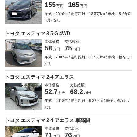
155
165
万円
万円
年式：2016年
走行距離：13.5万km
車検：R.9年0
8月
なし
トヨタ エスティマ 3.5 G 4WD
本体価格
支払総額
58
75
万円
万円
年式：2007年
走行距離：11.5万km
車検：検なし
なし
トヨタ エスティマ 2.4 アエラス
本体価格
支払総額
52.7
68.2
万円
万円
年式：2013年
走行距離：9.3万km
車検：検なし
なし
トヨタ エスティマ 2.4 アエラス 車高調
本体価格
支払総額
71
76
万円
万円