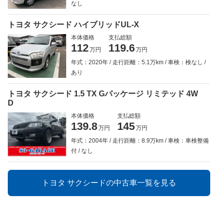
なし
トヨタ サクシード ハイブリッドUL-X
本体価格
支払総額
112
119.6
万円
万円
年式：2020年
走行距離：5.1万km
車検：検なし
あり
トヨタ サクシード 1.5 TX Gパッケージ リミテッド 4W
D
本体価格
支払総額
139.8
145
万円
万円
年式：2004年
走行距離：8.9万km
車検：車検整備
付
なし
トヨタ サクシードの中古車一覧を見る