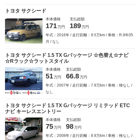
トヨタ サクシード
本体価格
支払総額
171
189
万円
万円
年式：2016年
走行距離：9.5万km
車検：R.9年05
月
なし
トヨタ サクシード 1.5 TX Gパッケージ ☆色替え☆ナビ
☆Rラック☆ラットスタイル
本体価格
支払総額
51
66.8
万円
万円
年式：2007年
走行距離：7.9万km
車検：検なし
なし
トヨタ サクシード 1.5 TX Gパッケージ リミテッド ETC
ナビ キーレスエントリー
本体価格
支払総額
75
98
万円
万円
年式：2008年
走行距離：8.9万km
車検：検なし