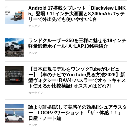
Android 17搭載タブレット「Blackview LINK
5」登場！11インチ大画面と8,300mAhバッテ
リーで外出先でも使いやすい1台
エンタメ
ランドクルーザー250を三様に魅せる18インチ
軽量鍛造ホイール｢A･LAP｣3銘柄紹介
クルマ
【日本正規モデルをワンソクTubeがレビュ
ー】【車のナビでYouTube見る方法2026】新
型ヴォクシー･RAV4･ハスラーでオットキャス
ト使えるか比較検証! オススメはどれ?!
カーライフ
論より証拠!試して実感その効果!!シュアラスタ
ー LOOPパワーショット 『ザ・体感！！』
日産・ノート編
クルマ