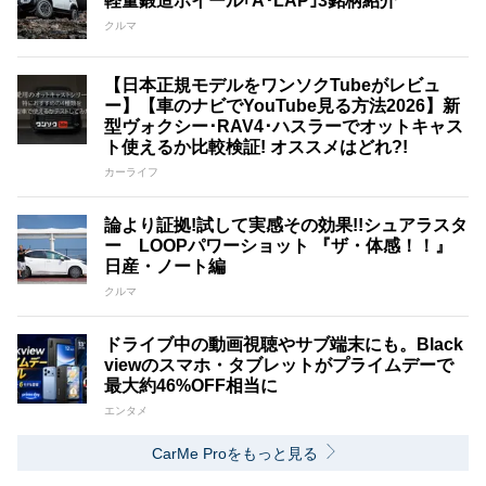
軽量鍛造ホイール｢A･LAP｣3銘柄紹介
クルマ
【日本正規モデルをワンソクTubeがレビュ
ー】【車のナビでYouTube見る方法2026】新
型ヴォクシー･RAV4･ハスラーでオットキャス
ト使えるか比較検証! オススメはどれ?!
カーライフ
論より証拠!試して実感その効果!!シュアラスタ
ー LOOPパワーショット 『ザ・体感！！』
日産・ノート編
クルマ
ドライブ中の動画視聴やサブ端末にも。Black
viewのスマホ・タブレットがプライムデーで
最大約46%OFF相当に
エンタメ
CarMe Proをもっと見る