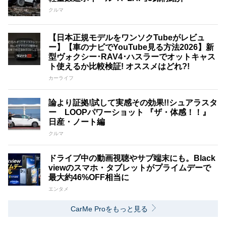
クルマ
【日本正規モデルをワンソクTubeがレビュ
ー】【車のナビでYouTube見る方法2026】新
型ヴォクシー･RAV4･ハスラーでオットキャス
ト使えるか比較検証! オススメはどれ?!
カーライフ
論より証拠!試して実感その効果!!シュアラスタ
ー LOOPパワーショット 『ザ・体感！！』
日産・ノート編
クルマ
ドライブ中の動画視聴やサブ端末にも。Black
viewのスマホ・タブレットがプライムデーで
最大約46%OFF相当に
エンタメ
CarMe Proをもっと見る