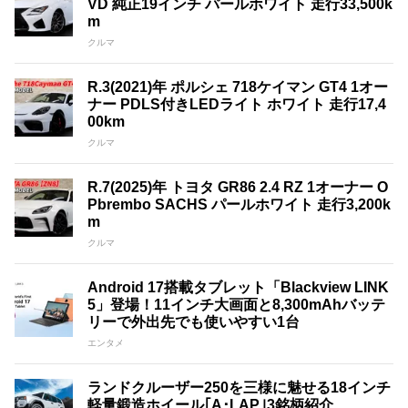
VD 純正19インチ パールホワイト 走行33,500k
m
クルマ
R.3(2021)年 ポルシェ 718ケイマン GT4 1オー
ナー PDLS付きLEDライト ホワイト 走行17,4
00km
クルマ
R.7(2025)年 トヨタ GR86 2.4 RZ 1オーナー O
Pbrembo SACHS パールホワイト 走行3,200k
m
クルマ
Android 17搭載タブレット「Blackview LINK
5」登場！11インチ大画面と8,300mAhバッテ
リーで外出先でも使いやすい1台
エンタメ
ランドクルーザー250を三様に魅せる18インチ
軽量鍛造ホイール｢A･LAP｣3銘柄紹介