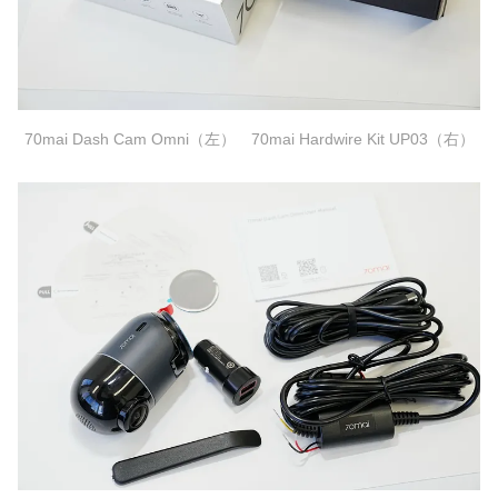
70mai Dash Cam Omni（左） 70mai Hardwire Kit UP03（右）