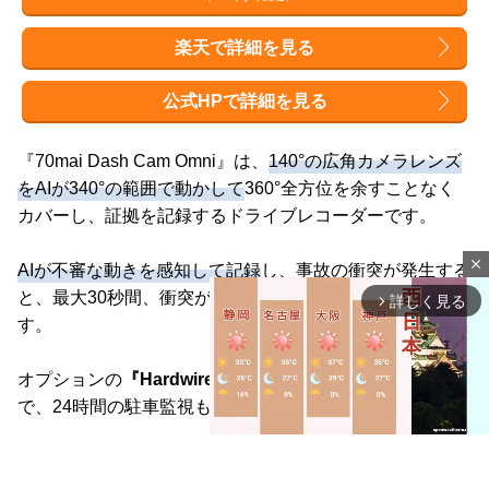
楽天で詳細を見る
公式HPで詳細を見る
『70mai Dash Cam Omni』は、
140°の広角カメラレンズ
をAIが340°の範囲で動かして
360°全方位を余すことなく
カバーし、証拠を記録するドライブレコーダーです。
close
AIが不審な動きを感知して記録
し、事故の衝突が発生する
と、最大30秒間、衝突が起こったポイントを記録しま
詳しく見る
arrow_forward_ios
す。
オプションの
『Hardwire キット UP03』
を購入すること
で、24時間の駐車監視も可能になります。