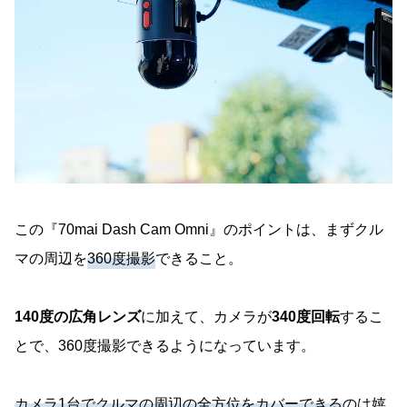
この『70mai Dash Cam Omni』のポイントは、まずクル
マの周辺を
360度撮影
できること。
140度の広角レンズ
に加えて、カメラが
340度回転
するこ
とで、360度撮影できるようになっています。
カメラ1台でクルマの周辺の全方位をカバーできる
のは嬉