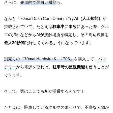
さらに、
先進的で面白い機能
も。
なんと『70mai Dash Cam Omni』には
AI（人工知能）
が
搭載されていて、たとえば
駐車中
に事故にあった際、クル
マの揺れなどからAIが接触場所を特定し、その周辺映像を
最大30秒間
記録してくれるようになっています。
別売りの『70mai Hardwire Kit UP03』
を購入して、
バッ
テリー
から電源を取れば、
駐車時の監視機能
も使うことが
できます。
そして、実はここでも
AI
が活躍するんです！
たとえば、駐車しているクルマのまわりで、不審な人物が