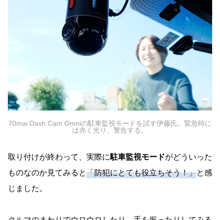
70mai Dash Cam Omniの駐車監視モードを試す伊藤氏。緊急時に
は赤く光り、警告する。
取り付けが終わって、実際に
駐車監視モード
がどういった
ものなのか見てみると
「防犯にとても役立ちそう！」
と感
じました。
クルマのまわりでウロウロしたり、手を振ったりしてみる