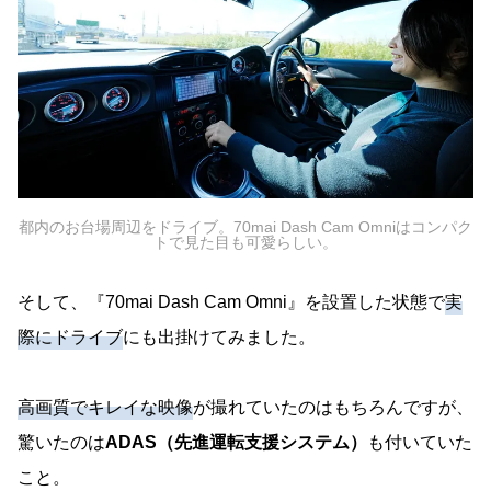
都内のお台場周辺をドライブ。70mai Dash Cam Omniはコンパク
トで見た目も可愛らしい。
そして、『70mai Dash Cam Omni』を設置した状態で
実
際にドライブ
にも出掛けてみました。
高画質でキレイな映像
が撮れていたのはもちろんですが、
驚いたのは
ADAS（先進運転支援システム）
も付いていた
こと。