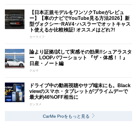
【日本正規モデルをワンソクTubeがレビュ
ー】【車のナビでYouTube見る方法2026】新
型ヴォクシー･RAV4･ハスラーでオットキャス
ト使えるか比較検証! オススメはどれ?!
カーライフ
論より証拠!試して実感その効果!!シュアラスタ
ー LOOPパワーショット 『ザ・体感！！』
日産・ノート編
クルマ
ドライブ中の動画視聴やサブ端末にも。Black
viewのスマホ・タブレットがプライムデーで
最大約46%OFF相当に
エンタメ
CarMe Proをもっと見る