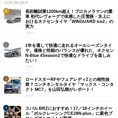
2026.08.09UP
長距離試乗1200km超え！プロカメラマンの愛
車 初代レヴォーグで体感した圧雪路・氷上に
おけるネクセンタイヤ「WINGUARD ice2」の
実力
クルマ
1年を通して快適に走れるオールシーズンタイ
ヤ。価格と性能のバランスが優れた、ネクセン
N-Blue 4Season2で快適なドライブを楽しみ
たい！
クルマ
ロードスターRFやフェアレディZとの相性抜
群？コンチネンタルタイヤ「マックス・コンタ
クト MC7」を山田弘樹がレポート！
クルマ
スバル BRZにおすすめ！17／18インチホイー
ル「ボルクレーシングCE28N-plus」に新色ブ