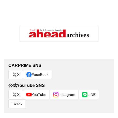
CARPRIME SNS
X
FaceBook
公式YouTube SNS
X
YouTube
Instagram
LINE
TikTok