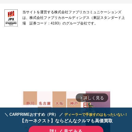
当サイトを運営する株式会社ファブリカコミュニケーションズ
は、株式会社ファブリカホールディングス（東証スタンダード上
場 証券コード：4193）のグループ会社です。
詳しく見る
arrow_forward_ios
＼ CARPRIMEおすすめ（PR） ／
ディーラーで手放すのはもったいない！
【カーネクスト】ならどんなクルマも高価買取
詳しく見てみる