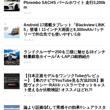
Pbrembo SACHS パールホワイト 走行3,200k
m
クルマ
Android 17搭載タブレット「Blackview LINK
5」登場！11インチ大画面と8,300mAhバッテ
リーで外出先でも使いやすい1台
エンタメ
ランドクルーザー250を三様に魅せる18インチ
軽量鍛造ホイール｢A･LAP｣3銘柄紹介
クルマ
【日本正規モデルをワンソクTubeがレビュ
ー】【車のナビでYouTube見る方法2026】新
型ヴォクシー･RAV4･ハスラーでオットキャス
ト使えるか比較検証! オススメはどれ?!
カーライフ
論より証拠!試して実感その効果!!シュアラスタ