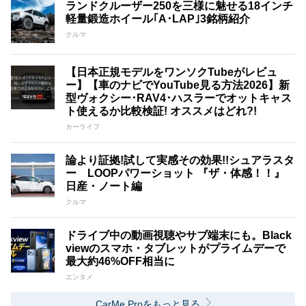
ランドクルーザー250を三様に魅せる18インチ
軽量鍛造ホイール｢A･LAP｣3銘柄紹介
クルマ
【日本正規モデルをワンソクTubeがレビュ
ー】【車のナビでYouTube見る方法2026】新
型ヴォクシー･RAV4･ハスラーでオットキャス
ト使えるか比較検証! オススメはどれ?!
カーライフ
論より証拠!試して実感その効果!!シュアラスタ
ー LOOPパワーショット 『ザ・体感！！』
日産・ノート編
クルマ
ドライブ中の動画視聴やサブ端末にも。Black
viewのスマホ・タブレットがプライムデーで
最大約46%OFF相当に
エンタメ
CarMe Proをもっと見る