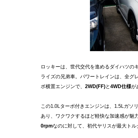
ロッキーは、世代交代を進めるダイハツのキ
ライズの兄弟車。パワートレインは、全グレ
ボ横置エンジンで、
2WD(FF)
と
4WD仕様
が
この1.0Lターボ付きエンジンは、1.5L
あり、ワクワクするほど軽快な加速感が魅
0rpm
なのに対して、初代ヤリスが最大トルク145k