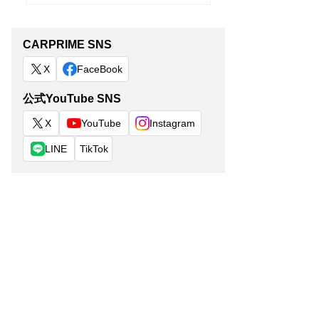
CARPRIME SNS
X
FaceBook
公式YouTube SNS
X
YouTube
Instagram
LINE
TikTok