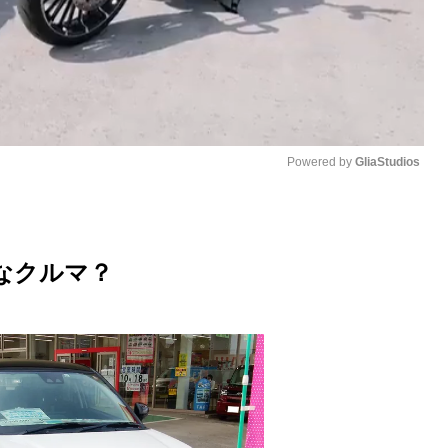
Powered by 
GliaStudios
M
u
なクルマ？
t
e