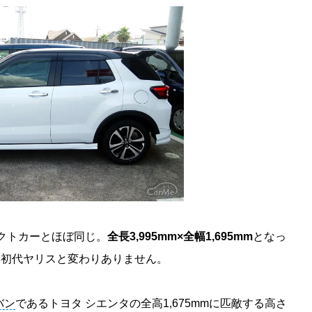
パクトカーとほぼ同じ。
全長3,995mm×全幅1,695mm
となっ
を誇る初代ヤリスと変わりありません。
バン
であるトヨタ シエンタの全高1,675mmに匹敵する高さ