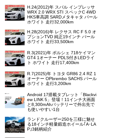
H.24(2012)年 スバル インプレッサ
WRX 2.0 WRX STI スペックC 4WD
HKS車高調 SARDメタキャタ パール
ホワイト 走行32,000km
H.28(2016)年 レクサス RC F 5.0 オ
プションTVD 純正19インチ パール
ホワイト 走行33,500km
R.3(2021)年 ポルシェ 718ケイマン
GT4 1オーナー PDLS付きLEDライ
ト ホワイト 走行17,400km
R.7(2025)年 トヨタ GR86 2.4 RZ 1
オーナー OPbrembo SACHS パール
ホワイト 走行3,200km
Android 17搭載タブレット「Blackvi
ew LINK 5」登場！11インチ大画面
と8,300mAhバッテリーで外出先で
も使いやすい1台
ランドクルーザー250を三様に魅せ
る18インチ軽量鍛造ホイール｢A･LA
P｣3銘柄紹介