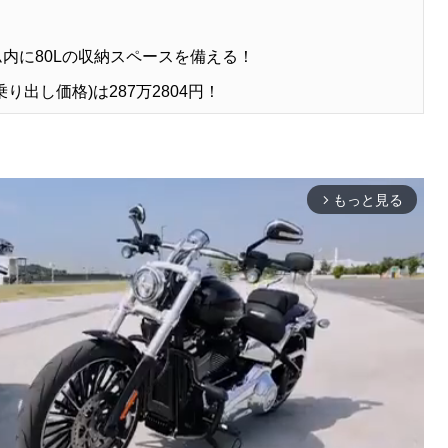
？
内に80Lの収納スペースを備える！
り出し価格)は287万2804円！
もっと見る
arrow_forward_ios