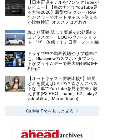
【日本正規モデルをワンソクTubeが
レビュー】【車のナビでYouTube見
る方法2026】新型ヴォクシー･RAV
4･ハスラーでオットキャスト使える
か比較検証! オススメはどれ?!
論より証拠!試して実感その効果!!シ
ュアラスター LOOPパワーショッ
ト 『ザ・体感！！』日産・ノート編
ドライブ中の動画視聴やサブ端末に
も。Blackviewのスマホ・タブレッ
トがプライムデーで最大約46%OFF
相当に
【オットキャスト徹底比較!!】結局
どれを買えばいいの？皆さんにベス
トな『車でYouTubeを見る方法』教
えます(P3 PRO、nano、E2、play2
videoUltra、Mirror Touch)
CarMe Proをもっと見る