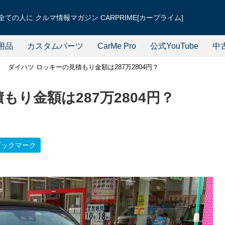
ての人に クルマ情報マガジン CARPRIME[カープライム]
用品
カスタムパーツ
CarMe Pro
公式YouTube
中
ダイハツ ロッキーの見積もり金額は287万2804円？
もり金額は287万2804円？
ブックマーク