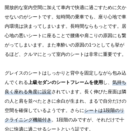
開放的な室内空間に加えて車内で快適に過ごすために欠か
せないのがシートです。短時間の乗車でも、座り心地で車
内環境は決まってしまいます。長時間ならもっとです。居
心地の悪いシートに座ることで腰痛や肩こりの原因にも繋
がってしまいます。また車酔いの原因の1つとしても挙が
るほど、クルマにとって室内のシートは非常に重要です。
グレイスのシートはしっかりと背中を固定しながら包み込
んでくれる
上級セダンのシートフレームを使用
し、
気持ち
良く座れる角度に設定
されています。長く伸びた座面は隣
の人と肩を並べたときに余白が生まれ、まるで自分だけの
空間を確保しているようです。さらに
シートは1段階のリ
クライニング機能付き
。1段階のみですが、それだけで十
分に快適に過ごせるシートという証です。