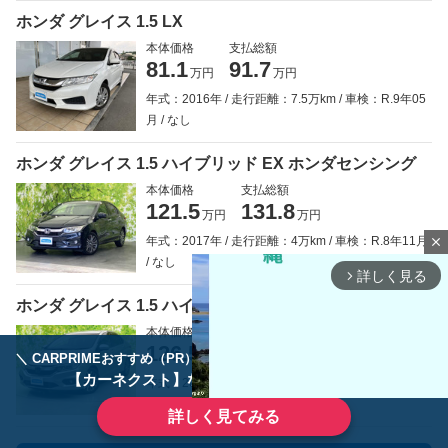
ホンダ グレイス 1.5 LX
本体価格
支払総額
81.1
91.7
万円
万円
年式：2016年
走行距離：7.5万km
車検：R.9年05
月
なし
ホンダ グレイス 1.5 ハイブリッド EX ホンダセンシング
本体価格
支払総額
121.5
131.8
万円
万円
年式：2017年
走行距離：4万km
車検：R.8年11月
close
なし
詳しく見る
arrow_forward_ios
ホンダ グレイス 1.5 ハイブリッド EX ホンダセンシング
本体価格
支払総額
126.5
142.8
万円
万円
＼ CARPRIMEおすすめ（PR） ／
ディーラーで手放すのはもったいない！
【カーネクスト】ならどんなクルマも高価買取
年式：2019年
走行距離：2.5万km
車検：車検整備
付
なし
詳しく見てみる