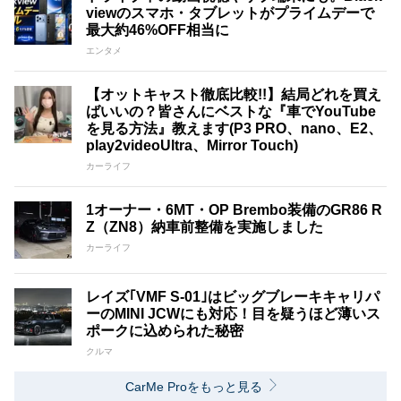
viewのスマホ・タブレットがプライムデーで
最大約46%OFF相当に
エンタメ
【オットキャスト徹底比較!!】結局どれを買え
ばいいの？皆さんにベストな『車でYouTube
を見る方法』教えます(P3 PRO、nano、E2、
play2videoUltra、Mirror Touch)
カーライフ
1オーナー・6MT・OP Brembo装備のGR86 R
Z（ZN8）納車前整備を実施しました
カーライフ
レイズ｢VMF S-01｣はビッグブレーキキャリパ
ーのMINI JCWにも対応！目を疑うほど薄いス
ポークに込められた秘密
クルマ
CarMe Proをもっと見る