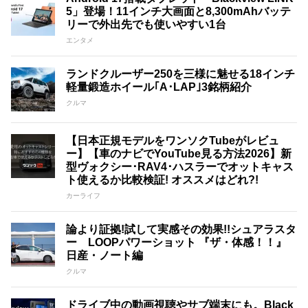
5」登場！11インチ大画面と8,300mAhバッテ
リーで外出先でも使いやすい1台
エンタメ
ランドクルーザー250を三様に魅せる18インチ
軽量鍛造ホイール｢A･LAP｣3銘柄紹介
クルマ
【日本正規モデルをワンソクTubeがレビュ
ー】【車のナビでYouTube見る方法2026】新
型ヴォクシー･RAV4･ハスラーでオットキャス
ト使えるか比較検証! オススメはどれ?!
カーライフ
論より証拠!試して実感その効果!!シュアラスタ
ー LOOPパワーショット 『ザ・体感！！』
日産・ノート編
クルマ
ドライブ中の動画視聴やサブ端末にも。Black