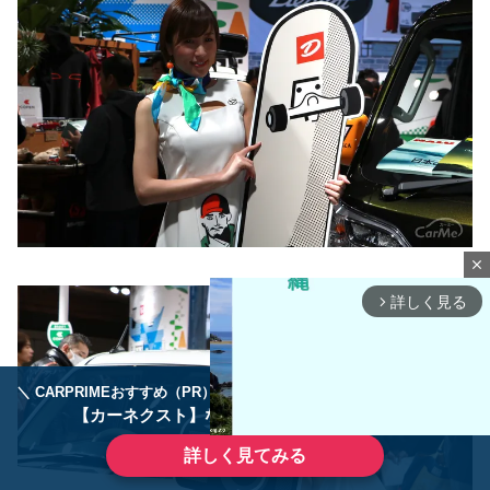
close
詳しく見る
arrow_forward_ios
＼ CARPRIMEおすすめ（PR） ／
ディーラーで手放すのはもったいない！
【カーネクスト】ならどんなクルマも高価買取
詳しく見てみる