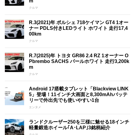
m
クルマ
R.3(2021)年 ポルシェ 718ケイマン GT4 1オー
ナー PDLS付きLEDライト ホワイト 走行17,4
00km
クルマ
R.7(2025)年 トヨタ GR86 2.4 RZ 1オーナー O
Pbrembo SACHS パールホワイト 走行3,200k
m
クルマ
Android 17搭載タブレット「Blackview LINK
5」登場！11インチ大画面と8,300mAhバッテ
リーで外出先でも使いやすい1台
エンタメ
ランドクルーザー250を三様に魅せる18インチ
軽量鍛造ホイール｢A･LAP｣3銘柄紹介
クルマ