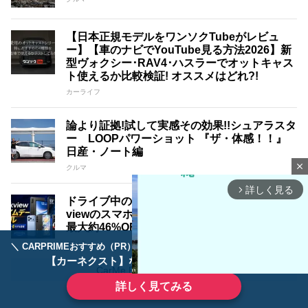
【日本正規モデルをワンソクTubeがレビュ
ー】【車のナビでYouTube見る方法2026】新
型ヴォクシー･RAV4･ハスラーでオットキャス
ト使えるか比較検証! オススメはどれ?!
カーライフ
論より証拠!試して実感その効果!!シュアラスタ
ー LOOPパワーショット 『ザ・体感！！』
日産・ノート編
close
クルマ
詳しく見る
arrow_forward_ios
ドライブ中の動画視聴やサブ端末にも。Black
viewのスマホ・タブレットがプライムデーで
最大約46%OFF相当に
エンタメ
＼ CARPRIMEおすすめ（PR） ／
ディーラーで手放すのはもったいない！
【カーネクスト】ならどんなクルマも高価買取
CarMe Proをもっと見る
詳しく見てみる