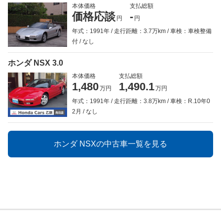
本体価格
支払総額
価格応談
-
円
円
年式：1991年
走行距離：3.7万km
車検：車検整備
付
なし
ホンダ NSX 3.0
本体価格
支払総額
1,480
1,490.1
万円
万円
年式：1991年
走行距離：3.8万km
車検：R.10年0
2月
なし
ホンダ NSXの中古車一覧を見る