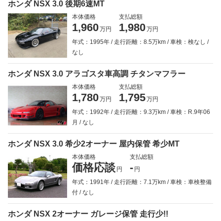
ホンダ NSX 3.0 後期6速MT
本体価格
支払総額
1,960
1,980
万円
万円
年式：1995年
走行距離：8.5万km
車検：検なし
なし
ホンダ NSX 3.0 アラゴスタ車高調 チタンマフラー
本体価格
支払総額
1,780
1,795
万円
万円
年式：1992年
走行距離：9.3万km
車検：R.9年06
月
なし
ホンダ NSX 3.0 希少2オーナー 屋内保管 希少MT
本体価格
支払総額
価格応談
-
円
円
年式：1991年
走行距離：7.1万km
車検：車検整備
付
なし
ホンダ NSX 2オーナー ガレージ保管 走行少!!