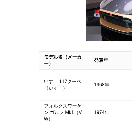
モデル名（メーカ
発表年
ー）
いすゞ 117クーペ
1968年
（いすゞ）
フォルクスワーゲ
ン ゴルフ Mk1（V
1974年
W）