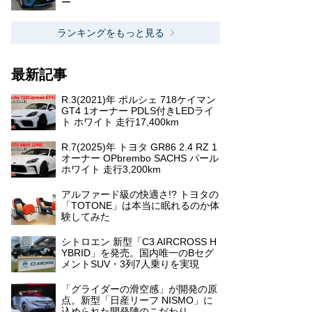
ー
ランキングをもっと見る
最新記事
R.3(2021)年 ポルシェ 718ケイマン
GT4 1オーナー PDLS付きLEDライ
ト ホワイト 走行17,400km
R.7(2025)年 トヨタ GR86 2.4 RZ 1
オーナー OPbrembo SACHS パール
ホワイト 走行3,200km
アルファード級の快適さ!? トヨタの
「TOTONE」は本当に眠れるのか体
験してみた
シトロエン 新型「C3 AIRCROSS H
YBRID」を発売。国内唯一のBセグ
メントSUV・3列7人乗りを実現
「グライダーの滑空感」が開発の原
点。新型「日産リーフ NISMO」に
込められた開発陣のこだわり