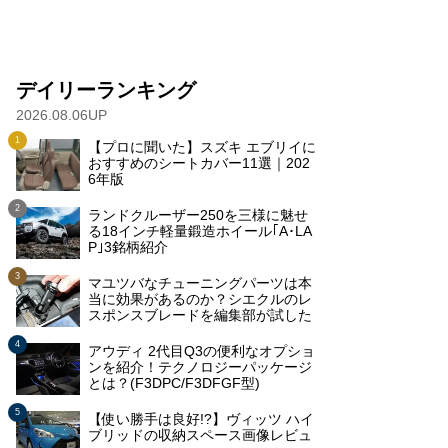
デイリーランキング
2026.08.06UP
【プロに聞いた】スズキ エブリイに
おすすめのシートカバー11選｜202
6年版
ランドクルーザー250を三様に魅せ
る18インチ軽量鍛造ホイール｢A･LA
P｣3銘柄紹介
マユツバなチューニングパーツは本
当に効果があるのか？シエクルのレ
スポンスブレードを編集部が試した
アウディ 2代目Q3の便利なオプショ
ンを紹介！テクノロジーパッケージ
とは？(F3DPC/F3DFGF型)
【使い勝手は良好!?】ヴィッツ ハイ
ブリッドの収納スペース画像レビュ