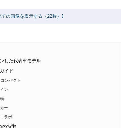
べての画像を表示する（22枚）】
ンした代表車モデル
ガイド
＆コンパクト
ザイン
台頭
ーカー
新コラボ
つの特徴