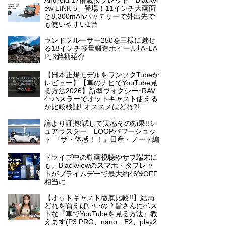
Android 17搭載タブレット「Blackvi
ew LINK 5」登場！11インチ大画面
と8,300mAhバッテリーで外出先で
も使いやすい1台
ランドクルーザー250を三様に魅せ
る18インチ軽量鍛造ホイール｢A･LA
P｣3銘柄紹介
【日本正規モデルをワンソクTubeが
レビュー】【車のナビでYouTube見
る方法2026】新型ヴォクシー･RAV
4･ハスラーでオットキャスト使える
か比較検証! オススメはどれ?!
論より証拠!試して実感その効果!!シ
ュアラスター LOOPパワーショッ
ト 『ザ・体感！！』日産・ノート編
ドライブ中の動画視聴やサブ端末に
も。Blackviewのスマホ・タブレッ
トがプライムデーで最大約46%OFF
相当に
【オットキャスト徹底比較!!】結局
どれを買えばいいの？皆さんにベス
トな『車でYouTubeを見る方法』教
えます(P3 PRO、nano、E2、play2