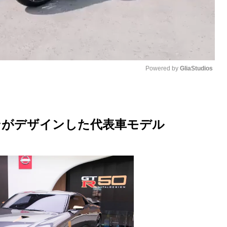
Powered by 
GliaStudios
M
u
ンがデザインした代表車モデル
t
e