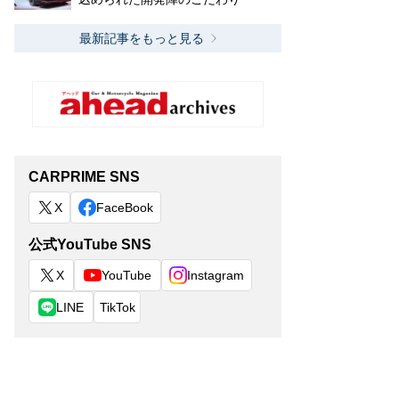
最新記事をもっと見る
CARPRIME SNS
X
FaceBook
公式YouTube SNS
X
YouTube
Instagram
LINE
TikTok