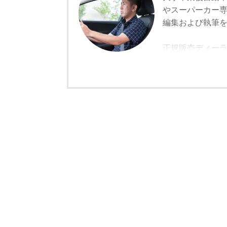
やスーパーカー
編集および執筆
正規販売ディー
でしか聞けない
車。