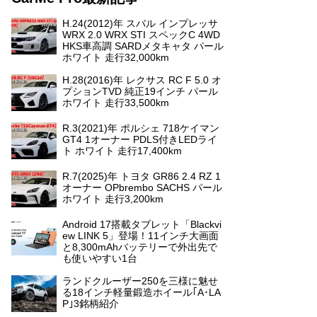
H.24(2012)年 スバル インプレッサ
WRX 2.0 WRX STI スペックC 4WD
HKS車高調 SARDメタキャタ パール
ホワイト 走行32,000km
H.28(2016)年 レクサス RC F 5.0 オ
プションTVD 純正19インチ パール
ホワイト 走行33,500km
R.3(2021)年 ポルシェ 718ケイマン
GT4 1オーナー PDLS付きLEDライ
ト ホワイト 走行17,400km
R.7(2025)年 トヨタ GR86 2.4 RZ 1
オーナー OPbrembo SACHS パール
ホワイト 走行3,200km
Android 17搭載タブレット「Blackvi
ew LINK 5」登場！11インチ大画面
と8,300mAhバッテリーで外出先で
も使いやすい1台
ランドクルーザー250を三様に魅せ
る18インチ軽量鍛造ホイール｢A･LA
P｣3銘柄紹介