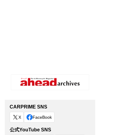
CARPRIME SNS
X
FaceBook
公式YouTube SNS