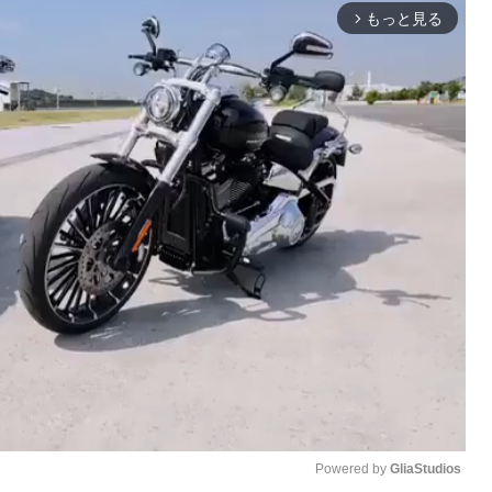
もっと見る
arrow_forward_ios
Powered by 
GliaStudios