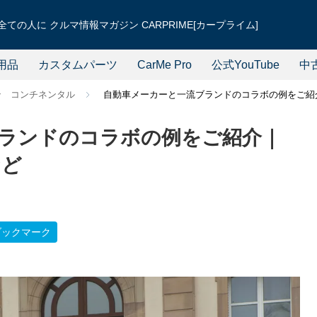
ての人に クルマ情報マガジン CARPRIME[カープライム]
用品
カスタムパーツ
CarMe Pro
公式YouTube
中
ン コンチネンタル
自動車メーカーと一流ブランドのコラボの例をご紹
ランドのコラボの例をご紹介｜
など
ブックマーク