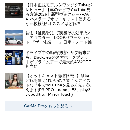
【日本正規モデルをワンソクTubeが
レビュー】【車のナビでYouTube見
る方法2026】新型ヴォクシー･RAV
4･ハスラーでオットキャスト使える
か比較検証! オススメはどれ?!
論より証拠!試して実感その効果!!シ
ュアラスター LOOPパワーショッ
ト 『ザ・体感！！』日産・ノート編
ドライブ中の動画視聴やサブ端末に
も。Blackviewのスマホ・タブレッ
トがプライムデーで最大約46%OFF
相当に
【オットキャスト徹底比較!!】結局
どれを買えばいいの？皆さんにベス
トな『車でYouTubeを見る方法』教
えます(P3 PRO、nano、E2、play2
videoUltra、Mirror Touch)
CarMe Proをもっと見る